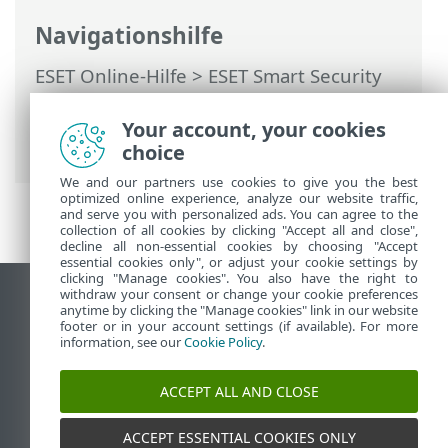
Navigationshilfe
ESET Online-Hilfe
>
ESET Smart Security
Premium
>
Arbeiten mit ESET Smart
Security Premium
>
Einstellungen
>
Your account, your cookies
Sicherheits-Tools
> Anti-Theft
choice
We and our partners use cookies to give you the best
optimized online experience, analyze our website traffic,
and serve you with personalized ads. You can agree to the
collection of all cookies by clicking "Accept all and close",
decline all non-essential cookies by choosing "Accept
essential cookies only", or adjust your cookie settings by
clicking "Manage cookies". You also have the right to
withdraw your consent or change your cookie preferences
Desktop-Site anzeigen
anytime by clicking the "Manage cookies" link in our website
footer or in your account settings (if available). For more
End of Life
information, see our
Cookie Policy
.
ESET Knowledgebase
ESET-Forum
ACCEPT ALL AND CLOSE
ESET Status Portal
Regionaler Support
ACCEPT ESSENTIAL COOKIES ONLY