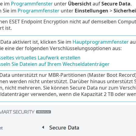
ie im
Programmfenster
unter
Übersicht
auf
Secure Data
.
n Sie im
Programmfenster
unter
Einstellungen
>
Sicherhei
nen ESET Endpoint Encryption nicht auf demselben Computer
rt ist.
ata aktiviert ist, klicken Sie im
Hauptprogrammfenster
au
ie eine der folgenden Verschlüsselungsoptionen aus:
seltes virtuelles Laufwerk erstellen
sseln Sie Dateien auf Ihrem Wechseldatenträger
Data unterstützt nur MBR-Partitionen (Master Boot Record)
onen werden nicht unterstützt. Darüber hinaus unterstützt 
on, nicht mehreren. Sie können Secure Data nur zum Versch
datenträger verwenden, wenn die Kapazität 2 TB oder wen