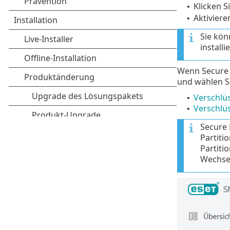
Klicken S
•
Aktiviere
•
Sie kön
installie
Wenn Secure D
und wählen S
Verschlüs
•
Verschlü
•
Secure 
Partiti
Partiti
Wechsel