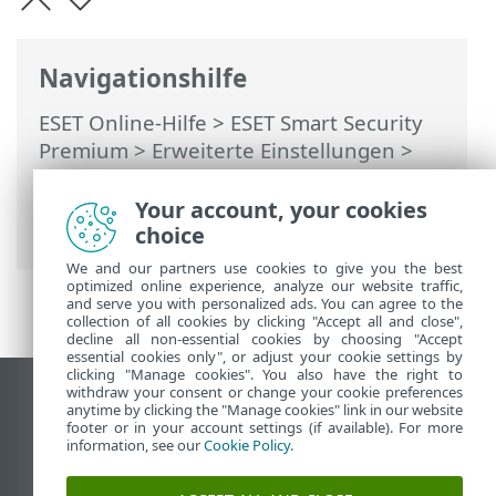
Navigationshilfe
ESET Online-Hilfe
>
ESET Smart Security
Premium
>
Erweiterte Einstellungen
>
Prüfungen
>
Ausschlussfilter
>
Ereignisausschlüsse
> Assistent zum
Your account, your cookies
Erstellen von Ereignisausschlüssen
choice
We and our partners use cookies to give you the best
optimized online experience, analyze our website traffic,
and serve you with personalized ads. You can agree to the
collection of all cookies by clicking "Accept all and close",
decline all non-essential cookies by choosing "Accept
essential cookies only", or adjust your cookie settings by
clicking "Manage cookies". You also have the right to
withdraw your consent or change your cookie preferences
Desktop-Site anzeigen
anytime by clicking the "Manage cookies" link in our website
footer or in your account settings (if available). For more
End of Life
information, see our
Cookie Policy
.
ESET Knowledgebase
ESET-Forum