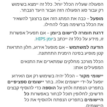
הפעולה שעליה הכלל יוחל. כלל זה יימצא בשימוש
רק עבור סוג הפעולה הזה ועבור היעד הנבחר.
מופעל
– כבה את המתג הזה אם ברצונך להשאיר
את הכלל ברשימה מבלי להחילו.
דרגת חומרה לרישום ביומן
– אם תפעיל אפשרות
זו, מידע על כלל זה ייכתב ב
יומן HIPS
.
הודעה למשתמש
– אם מופעל אירוע, חלון התראות
קטן מופיע בפינה הימנית התחתונה.
הכלל מורכב מחלקים שמתארים את התנאים
המפעילים אותו:
יישומי מקור
– הכלל יהיה בשימוש רק אם האירוע
יופעל על-ידי יישומים אלה. בחר
יישומים ספציפיים
בתפריט הנפתח ולחץ על
הוספה
כדי להוסיף קבצים
חדשים; לחלופין תוכל לבחור באפשרות
כל
היישומים
בתפריט הנפתח ולהוסיף את כל
היישומים.