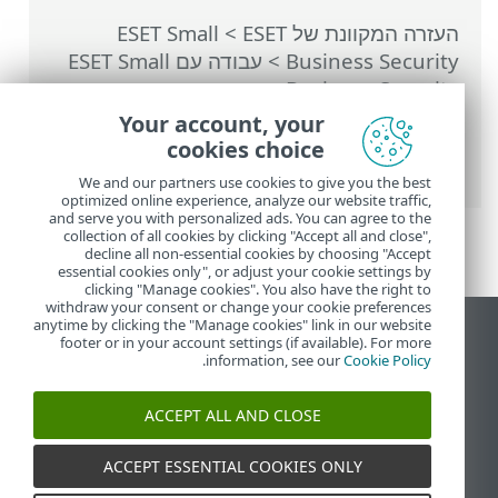
העזרה המקוונת של ESET
>
ESET Small
Business Security
>
עבודה עם ESET Small
Business Security
>
הגדרות מתקדמות
>
סריקות
>
HIPS - מערכת למניעת חדירות
Your account, your
למארח
>
ניהול הכללים של HIPS
> הגדרות
cookies choice
כללי HIPS
We and our partners use cookies to give you the best
optimized online experience, analyze our website traffic,
and serve you with personalized ads. You can agree to the
collection of all cookies by clicking "Accept all and close",
decline all non-essential cookies by choosing "Accept
essential cookies only", or adjust your cookie settings by
clicking "Manage cookies". You also have the right to
withdraw your consent or change your cookie preferences
anytime by clicking the "Manage cookies" link in our website
הצג את האתר למחשב
footer or in your account settings (if available). For more
.
information, see our
Cookie Policy
End of Life
מאגר הידע של ESET
ACCEPT ALL AND CLOSE
הפורום של ESET
ESET Status Portal
ACCEPT ESSENTIAL COOKIES ONLY
תמיכה אזורית