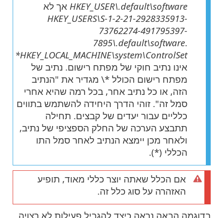
HKEY_USER\.default\software
אך לא
HKEY_USERS\S-1-2-21-2928335913-
73762274-491795397-
7895\.default\software
.
HKEY_LOCAL_MACHINE\system\ControlSet*
אינו נתיב חוקי של מפתח רישום. נתיב של
מפתח רישום הכולל ‎\*‎ מגדיר את "הנתיב
הזה, או כל נתיב אחר, בכל רמה שהיא אחרי
סמל זה". זוהי הדרך היחידה להשתמש בתווים
כלליים עבור יעדים של קבצים. תחילה
תתבצע הערכה של החלק הספציפי של נתיב,
ולאחר מכן יימצא הנתיב לאחר סמל התו
הכללי (*).
אם הכלל שאתה יוצר כללי מאוד, תופיע
האזהרה על סוג כלל זה.
בדוגמה הבאה נראה כיצד להגביל פעילות לא רצויה