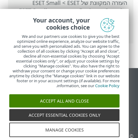
העזרה המקוונת של ESET
>
ESET Small
Business Security
>
עבודה עם ESET Small
Business Security
>
הגדרות מתקדמות
>
Your account, your
סריקות
>
HIPS - מערכת למניעת חדירות
cookies choice
למארח
> ניהול הכללים של HIPS
We and our partners use cookies to give you the best
optimized online experience, analyze our website traffic,
and serve you with personalized ads. You can agree to the
collection of all cookies by clicking "Accept all and close",
decline all non-essential cookies by choosing "Accept
essential cookies only", or adjust your cookie settings by
clicking "Manage cookies". You also have the right to
withdraw your consent or change your cookie preferences
anytime by clicking the "Manage cookies" link in our website
הצג את האתר למחשב
footer or in your account settings (if available). For more
.
information, see our
Cookie Policy
End of Life
מאגר הידע של ESET
ACCEPT ALL AND CLOSE
הפורום של ESET
ESET Status Portal
ACCEPT ESSENTIAL COOKIES ONLY
תמיכה אזורית
MANAGE COOKIES
© 1992 - 2026 ESET, spol. s
ניהול קובצי Cookie