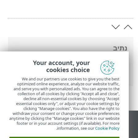
נתיב
העזרה המקוונת של ESET
>
ESET Small
Your account, your
Business Security
>
עבודה עם ESET Small
cookies choice
Business Security
We and our partners use cookies to give you the best
optimized online experience, analyze our website traffic,
and serve you with personalized ads. You can agree to the
collection of all cookies by clicking "Accept all and close",
decline all non-essential cookies by choosing "Accept
essential cookies only", or adjust your cookie settings by
clicking "Manage cookies". You also have the right to
withdraw your consent or change your cookie preferences
anytime by clicking the "Manage cookies" link in our website
הצג את האתר למחשב
footer or in your account settings (if available). For more
.
information, see our
Cookie Policy
End of Life