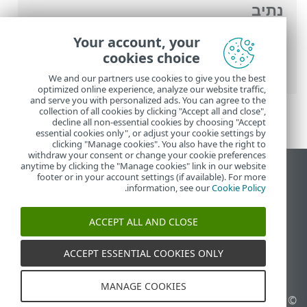
נתיב
העזרה המקוונת של ESET
>
ESET Small
Your account, your
Business Security
>
תחילת העבודה
> הפעל
cookies choice
מערכת נגד גניבה
We and our partners use cookies to give you the best
optimized online experience, analyze our website traffic,
and serve you with personalized ads. You can agree to the
collection of all cookies by clicking "Accept all and close",
decline all non-essential cookies by choosing "Accept
essential cookies only", or adjust your cookie settings by
clicking "Manage cookies". You also have the right to
withdraw your consent or change your cookie preferences
anytime by clicking the "Manage cookies" link in our website
הצג את האתר למחשב
footer or in your account settings (if available). For more
.
information, see our
Cookie Policy
End of Life
מאגר הידע של ESET
ACCEPT ALL AND CLOSE
הפורום של ESET
ESET Status Portal
ACCEPT ESSENTIAL COOKIES ONLY
תמיכה אזורית
MANAGE COOKIES
© 1992 - 2026 ESET, spol. s
ניהול קובצי Cookie