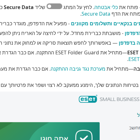
 פותח את
כלי אבטחה
. לחץ על המתג
שליד
Secure Data
פותח את הדף
Secure Data
.
ים בנקאיים ותשלומים מקוונים
- מפעיל את הדפדפן, מוגדר כברירת מחדל ב-Windows
הדפדפן
- מושבתת כברירת מחדל. על ידי לחיצה על האריח ניתן להפעיל
 בדפדפן
— באפשרותך לחפש תוצאות סריקה או למחוק את נתוני הגלי
ESET
—מתחיל את ESET Folder Guard ההתקנה. אם כבר הגדרת את ESET Folder Guard, הקישור המהיר פותח את הדף
.
ESET
בה
—מתחיל את
מערכת נגד גניבה ההתקנה
. אם כבר הגדרת את מער
טיחות הנתונים שלך, הימנע ממעקב לא רצוי ושפר את פרטיותך עם אבטחה נו