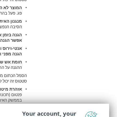
המוצר לא ה
פג. פעל בהת
מנגנון האיתו
הסיבה הנפוצה
הגנה בזמן 
אפשר הגנה 
אנטי-וירוס 
הגנה מפני וי
חומת אש של ESET מושב
ההגנה על הר
הסמל הכתום מציי
סטטוס זה יכול ל
אזהרת מיטוב
פנטום (תכונ
בממשק האינט
מצב משחק 
Your account, your
ועוצרת את כ