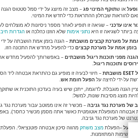
ופעל
או ש
תוקף המינוי פג
– מצב זה מיוצג על ידי סמל סטטוס הגנה 
אם להוראות שבחלון ההתראות כדי לחדש את המינוי.
ר אינו עדכני
– שגיאה זו תופיע לאחר מספר ניסיונות לא מוצלחים לע
 ביותר לשגיאה זו היא
נתוני אימות
שלא הוזנו כהלכה או
הגדרות חיבו
אמת על מערכת קבצים מושבתת
– הגנה בזמן אמת הושבתה על ידי ה
בזמן אמת על מערכת קבצים
כדי להפעיל מחדש את התכונה הזו.
והגנה מפני תוכנות ריגול מושבתים
– באפשרותך להפעיל מחדש את ההג
רוסים ותוכנות ריגול
.
תת
– חיווי לבעיה זו מופיע גם כהתראת אבטחה ליד ה
שת על-ידי לחיצה על
הפעל חומת אש
.
ן הגנה מוגבלת. לדוגמה, ייתכן שיש בעיה בעדכון התוכנית או שתוקף
היות מוצג מסיבות שונות, למשל:
 של מערכת נגד גניבה
– מכשיר זה אינו ממוטב עבור מערכת נגד גני
ת אבטחה המופעלת אוטומטית כאשר אתה מסמן מכשיר כחסר). באפשר
רנט של מערכת נגד גניבה.
מופעל
–הפעלת
מצב משחק
מהווה סיכון אבטחה פוטנציאלי. הפעלת 
ל המשימות המתוזמנות.