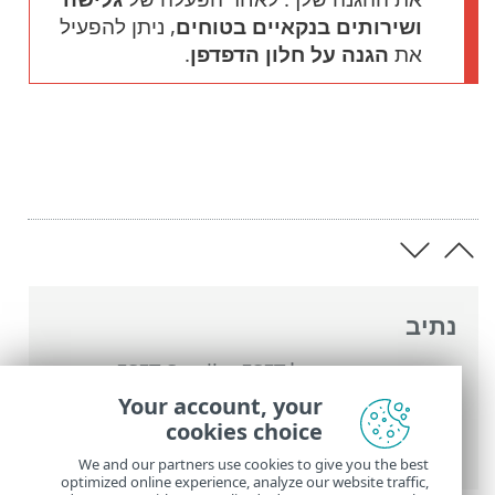
ושירותים בנקאיים בטוחים
, ניתן להפעיל
את
הגנה על חלון הדפדפן
.
נתיב
העזרה המקוונת של ESET
>
ESET Small
Business Security
>
עבודה עם ESET Small
Your account, your
Business Security
>
הגדרות
>
כלי אבטחה
>
cookies choice
הגנה על חלון הדפדפן
We and our partners use cookies to give you the best
optimized online experience, analyze our website traffic,