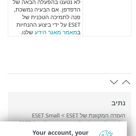
לא נטענו בהפעלה הבאה של
הדפדפן. אם הבעיה נמשכת,
פנה לתמיכה הטכנית של
ESET על ידי ביצוע ההנחיות
ב
מאמר מאגר הידע
שלנו.
נתיב
העזרה המקוונת של ESET
>
ESET Small
Business Security
>
עבודה עם ESET Small
Business Security
>
הגדרות
>
כלי אבטחה
>
Your account, your