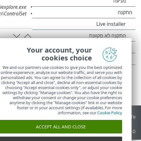
\iexplore.exe
\ControlSet
Your account, your
cookies choice
We and our partners use cookies to give you the best optimized
online experience, analyze our website traffic, and serve you with
personalized ads. You can agree to the collection of all cookies by
clicking "Accept all and close", decline all non-essential cookies by
choosing "Accept essential cookies only", or adjust your cookie
settings by clicking "Manage cookies". You also have the right to
withdraw your consent or change your cookie preferences
anytime by clicking the "Manage cookies" link in our website
footer or in your account settings (if available). For more
.
information, see our
Cookie Policy
End of Life
מאגר הידע של ESET
הפורום של ESET
 Status Portal
ACCEPT ALL AND CLOSE
© 1992 - 2026 ESET, spol. s r.o.‎ - כל הזכויות שמורות.