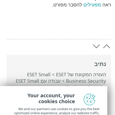
ראה
מפעילים
להסבר מפורט.
נתיב
העזרה המקוונת של ESET
>
ESET Small
Business Security
>
עבודה עם ESET Small
Business Security
>
הגדרות מתקדמות
>
הגנות
>
הגנת גישה לאינטרנט
>
פרופילים של
Your account, your
חיבורי רשת
> הוספה או עריכה של פרופילי
cookies choice
חיבור רשת
We and our partners use cookies to give you the best
optimized online experience, analyze our website traffic,