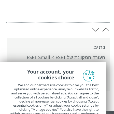
נתיב
העזרה המקוונת של ESET
>
ESET Small
Business Security
>
עבודה עם ESET Small
Business Security
>
הגדרות מתקדמות
>
Your account, your
הגנות
>
הגנת גישה לאינטרנט
> פרופילים של
cookies choice
חיבורי רשת
We and our partners use cookies to give you the best
optimized online experience, analyze our website traffic,
and serve you with personalized ads. You can agree to the
collection of all cookies by clicking "Accept all and close",
decline all non-essential cookies by choosing "Accept
essential cookies only", or adjust your cookie settings by
clicking "Manage cookies". You also have the right to
withdraw your consent or change your cookie preferences