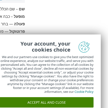
שם
– שם הכלל.
מופעל
– כבה את
פעולה
— בחר 
פרוטוקול
— פרוט
פרופיל
– ניתן ל
Your account, your
מספר ניסיונות 
cookies choice
תקופת שמירה ש
We and our partners use cookies to give you the best optimized
online experience, analyze our website traffic, and serve you with
כתובת IP המשמשת כמקור
personalized ads. You can agree to the collection of all cookies by
קבוצות של כתובות IP ש
clicking "Accept all and close", decline all non-essential cookies by
choosing "Accept essential cookies only", or adjust your cookie
settings by clicking "Manage cookies". You also have the right to
withdraw your consent or change your cookie preferences
anytime by clicking the "Manage cookies" link in our website
footer or in your account settings (if available). For more
.
information, see our
Cookie Policy
ACCEPT ALL AND CLOSE