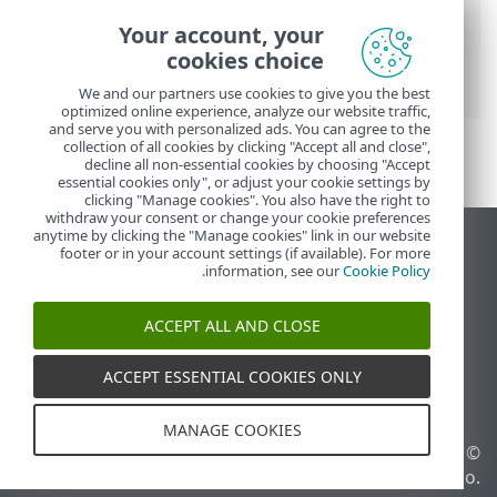
Business Security
>
הגדרות מתקדמות
>
Your account, your
הגנות
>
הגנת גישה לאינטרנט
> הגנה מפני
cookies choice
מתקפות רשת (IDS)
We and our partners use cookies to give you the best
optimized online experience, analyze our website traffic,
and serve you with personalized ads. You can agree to the
collection of all cookies by clicking "Accept all and close",
decline all non-essential cookies by choosing "Accept
essential cookies only", or adjust your cookie settings by
clicking "Manage cookies". You also have the right to
withdraw your consent or change your cookie preferences
anytime by clicking the "Manage cookies" link in our website
הצג את האתר למחשב
footer or in your account settings (if available). For more
.
information, see our
Cookie Policy
End of Life
מאגר הידע של ESET
ACCEPT ALL AND CLOSE
הפורום של ESET
ESET Status Portal
ACCEPT ESSENTIAL COOKIES ONLY
תמיכה אזורית
MANAGE COOKIES
© 1992 - 2026 ESET, spol. s
ניהול קובצי Cookie
r.o.‎ - כל הזכויות שמורות.
מדיניות קובצי Cookie