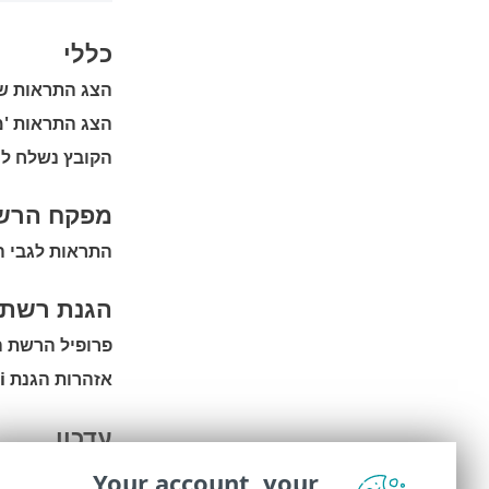
כללי
הצג התראות ש
הצג התראות 'מ
הקובץ נשלח לנ
מפקח הרש
התראות לגבי ה
הגנת רשת
פרופיל הרשת 
אזהרות הגנת WiFi
עדכון
עדכון האפליקצי
Your account, your