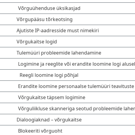
Võrguühenduse üksikasjad
Võrgupääsu tõrkeotsing
Ajutiste IP-aadresside must nimekiri
Võrgukaitse logid
Tulemüüri probleemide lahendamine
Logimine ja reeglite või erandite loomine logi aluse
Reegli loomine logi põhjal
Erandite loomine personaalse tulemüüri teavituste 
Võrgukaitse täpsem logimine
Võrguliikluse skanneriga seotud probleemide lah
Dialoogiaknad – võrgukaitse
Blokeeriti võrguoht