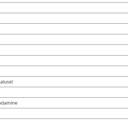
l
alusel
endamine