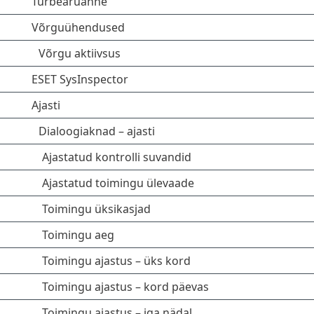
Turbearuanne
Võrguühendused
Võrgu aktiivsus
ESET SysInspector
Ajasti
Dialoogiaknad – ajasti
Ajastatud kontrolli suvandid
Ajastatud toimingu ülevaade
Toimingu üksikasjad
Toimingu aeg
Toimingu ajastus – üks kord
Toimingu ajastus – kord päevas
Toimingu ajastus – iga nädal