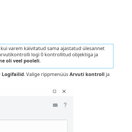
 kui varem käivitatud sama ajastatud ülesannet
vutikontrolli logi 0 kontrollitud objektiga ja
 oli veel pooleli
.
>
Logifailid
. Valige rippmenüüs
Arvuti kontroll
ja