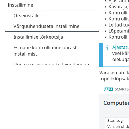
Ajastatud
•
Kasutaja,
•
Kontrolli
•
Kontrolli
•
Leitud tu
•
Lõpetami
•
Kontrolli
•
Ajastat
veel kä
olekug
Varasemate ko
topeltklõpsak