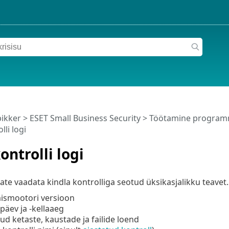
pikker
>
ESET Small Business Security
>
Töötamine programm
lli logi
ontrolli logi
ate vaadata kindla kontrolliga seotud üksikasjalikku teavet. 
ismootori versioon
äev ja -kellaaeg
tud ketaste, kaustade ja failide loend