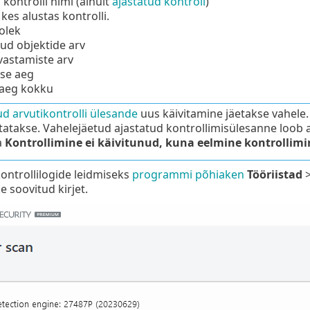
 kontrolli nimi (ainult
ajastatud kontroll
)
 kes alustas kontrolli.
 olek
tud objektide arv
vastamiste arv
se aeg
 aeg kokku
ud arvutikontrolli ülesande
uus käivitamine jäetakse vahele.
itatakse. Vahelejäetud ajastatud kontrollimisülesanne loob ar
a
Kontrollimine ei käivitunud, kuna eelmine kontrollimine
ntrollilogide leidmiseks
programmi põhiaken
Tööriistad
e soovitud kirjet.