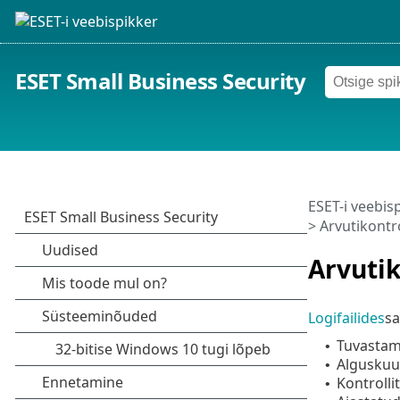
ESET Small Business Security
ESET-i veebis
> Arvutikontro
Arvutik
Logifailides
sa
Tuvastam
•
Alguskuup
•
Kontrolli
•