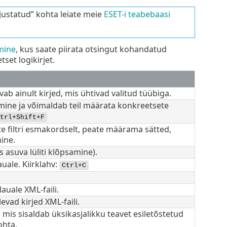
ahjustatud” kohta leiate meie
ESET-i teabebaasi
imine
, kus saate piirata otsingut kohandatud
et logikirjet.
uvab ainult kirjed, mis ühtivad valitud tüübiga.
imine ja võimaldab teil määrata konkreetsete
trl+Shift+F
rite filtri esmakordselt, peate määrama sätted,
ine.
as asuva lüliti klõpsamine).
auale. Kiirklahv:
Ctrl+C
auale XML-faili.
vad kirjed XML-faili.
mis sisaldab üksikasjalikku teavet esiletõstetud
ohta.