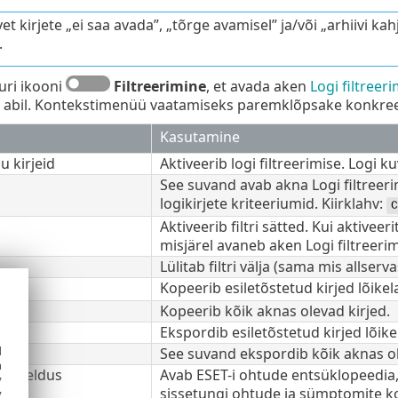
et kirjete „ei saa avada”, „tõrge avamisel” ja/või „arhiivi k
.
uri ikooni
Filtreerimine
, et avada aken
Logi filtreer
 abil. Kontekstimenüü vaatamiseks paremklõpsake konkreets
Kasutamine
u kirjeid
Aktiveerib logi filtreerimise. Logi k
See suvand avab akna Logi filtreer
logikirjete kriteeriumid. Kiirklahv:
C
Aktiveerib filtri sätted. Kui aktivee
misjärel avaneb aken Logi filtreerim
Lülitab filtri välja (sama mis allserv
Kopeerib esiletõstetud kirjed lõikel
k
Kopeerib kõik aknas olevad kirjed.
Ekspordib esiletõstetud kirjed lõikel
d
ik
See suvand ekspordib kõik aknas ole
h
kirjeldus
Avab ESET-i ohtude entsüklopeedia, 
y
sissetungi ohtude ja sümptomite k
y