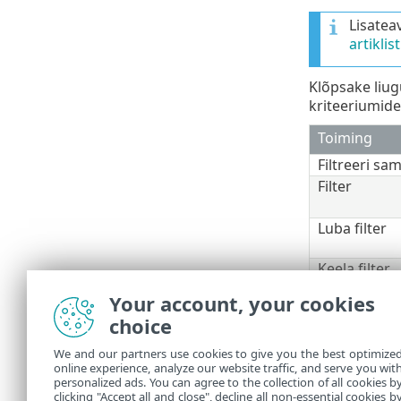
Lisateav
artiklist
Klõpsake liug
kriteeriumide
Toiming
Filtreeri sam
Filter
Luba filter
Keela filter
Kopeeri
Your account, your cookies
Kopeeri kõi
choice
Ekspordi
We and our partners use cookies to give you the best optimize
Ekspordi kõ
online experience, analyze our website traffic, and serve you wit
Tuvastamise 
personalized ads. You can agree to the collection of all cookies b
clicking "Accept all and close", decline all non-essential cookies b