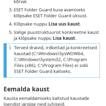
kõrval.
3.
ESET Folder Guard kuva avamiseks
klõpsake ESET Folder Guard üksust.
4.
Klõpsake nuppu
Lisa uus kaust
.
5.
Valige puustruktuurist konkreetne kaust
ja klõpsake nuppu
Lisa kaust
.
Terved draivid, irdkettad ja konkreetsed
kaustad (C:\Windows\SysWOW64,
C:\Windows\System32, C:\Program
Files (x86), C:\Program Files) ei sobi
ESET Folder Guard kaitseks.
Eemalda kaust
Kausta eemaldamiseks kaitstud kaustade
loendist järgige neid juhiseid.