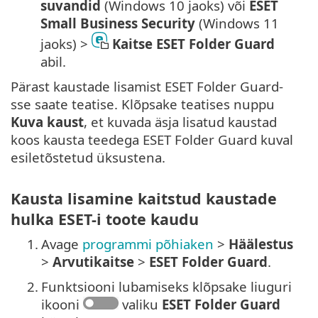
suvandid
(Windows 10 jaoks) või
ESET
Small Business Security
(Windows 11
jaoks) >
Kaitse ESET Folder Guard
abil.
Pärast kaustade lisamist ESET Folder Guard-
sse saate teatise. Klõpsake teatises nuppu
Kuva kaust
, et kuvada äsja lisatud kaustad
koos kausta teedega ESET Folder Guard kuval
esiletõstetud üksustena.
Kausta lisamine kaitstud kaustade
hulka ESET-i toote kaudu
1.
Avage
programmi põhiaken
>
Häälestus
>
Arvutikaitse
>
ESET Folder Guard
.
2.
Funktsiooni lubamiseks klõpsake liuguri
ikooni
valiku
ESET Folder Guard