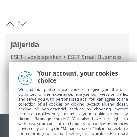
Jäljerida
ESET-i veebispikker
>
ESET Small Business
Security
>
Töötamine programmiga ESET
Small Business Security
>
Häälestus
>
Your account, your cookies
Arvutikaitse
> ESET Folder Guard
choice
We and our partners use cookies to give you the best
optimized online experience, analyze our website traffic,
and serve you with personalized ads. You can agree to the
collection of all cookies by clicking "Accept all and close",
decline all non-essential cookies by choosing "Accept
essential cookies only", or adjust your cookie settings by
clicking "Manage cookies". You also have the right to
withdraw your consent or change your cookie preferences
Vaata tavaarvutile mõeldud veebilehte
anytime by clicking the "Manage cookies" link in our website
footer or in your account settings (if available). For more
End of Life