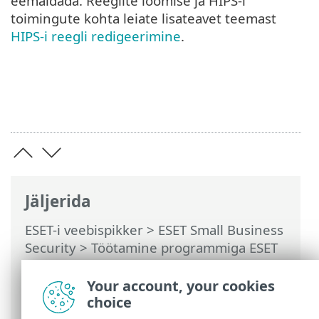
eemaldada. Reeglite loomise ja HIPS-i
toimingute kohta leiate lisateavet teemast
HIPS-i reegli redigeerimine
.
Jäljerida
ESET-i veebispikker
>
ESET Small Business
Security
>
Töötamine programmiga ESET
Small Business Security
>
Täpsem
häälestus
>
Kontrollid
> HIPS – Host
Your account, your cookies
Intrusion Prevention System
choice