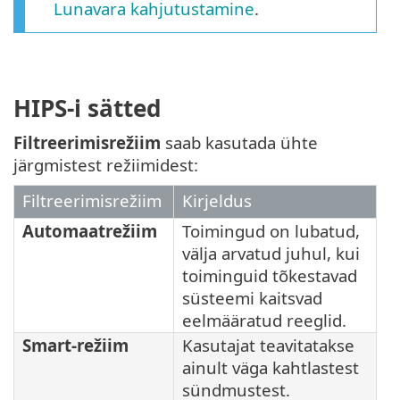
Lunavara kahjutustamine
.
HIPS-i sätted
Filtreerimisrežiim
saab kasutada ühte
järgmistest režiimidest:
Filtreerimisrežiim
Kirjeldus
Automaatrežiim
Toimingud on lubatud,
välja arvatud juhul, kui
toiminguid tõkestavad
süsteemi kaitsvad
eelmääratud reeglid.
Smart-režiim
Kasutajat teavitatakse
ainult väga kahtlastest
sündmustest.