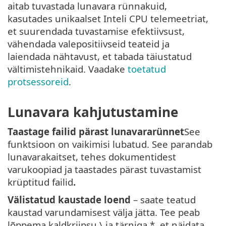
aitab tuvastada lunavara rünnakuid,
kasutades unikaalset Inteli CPU telemeetriat,
et suurendada tuvastamise efektiivsust,
vähendada valepositiivseid teateid ja
laiendada nähtavust, et tabada täiustatud
vältimistehnikaid. Vaadake
toetatud
protsessoreid
.
Lunavara kahjutustamine
Taastage failid pärast lunavararünnet
See
funktsioon on vaikimisi lubatud. See parandab
lunavarakaitset, tehes dokumentidest
varukoopiad ja taastades pärast tuvastamist
krüptitud failid
.
Välistatud kaustade loend
– saate teatud
kaustad varundamisest välja jätta. Tee peab
lõppema kaldkriipsu \ ja tärniga *, et näidata,