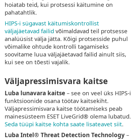
hoiatab teid, kui protsessi käitumine on
pahatahtlik.
HIPS-i sügavast käitumiskontrollist
väljajäetavad failid
võimaldavad teil protsesse
analüüsist välja jätta. Kõigi protsesside puhul
võimalike ohtude kontrolli tagamiseks
soovitame luua väljajäetavad failid ainult siis,
kui see on tõesti vajalik.
Väljapressimisvara kaitse
Luba lunavara kaitse
– see on veel üks HIPS-i
funktsioonide osana töötav kaitsekiht.
Väljapressimisvara kaitse töötamiseks peab
mainesüsteem ESET LiveGrid® olema lubatud.
Seda tüüpi kaitse kohta saate lisateavet siit
.
Luba Intel® Threat Detection Technology
–