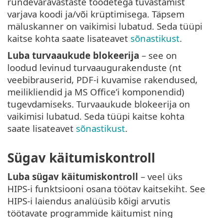
ründevaravastaste toodetega tuvastamist
varjava koodi ja/või krüptimisega. Täpsem
mäluskanner on vaikimisi lubatud. Seda tüüpi
kaitse kohta saate lisateavet
sõnastikust
.
Luba turvaaukude blokeerija
– see on
loodud levinud turvaaugurakenduste (nt
veebibrauserid, PDF-i kuvamise rakendused,
meilikliendid ja MS Office’i komponendid)
tugevdamiseks. Turvaaukude blokeerija on
vaikimisi lubatud. Seda tüüpi kaitse kohta
saate lisateavet
sõnastikust
.
Sügav käitumiskontroll
Luba sügav käitumiskontroll
– veel üks
HIPS-i funktsiooni osana töötav kaitsekiht. See
HIPS-i laiendus analüüsib kõigi arvutis
töötavate programmide käitumist ning