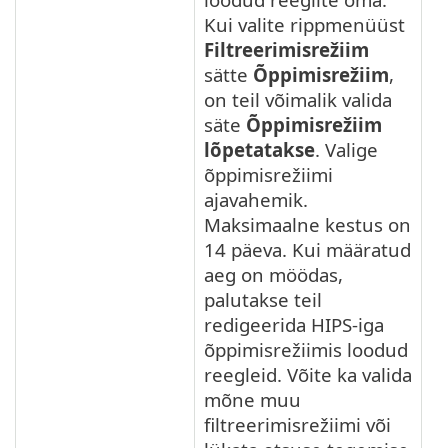
Kui valite rippmenüüst
Filtreerimisrežiim
sätte
Õppimisrežiim
,
on teil võimalik valida
säte
Õppimisrežiim
lõpetatakse
. Valige
õppimisrežiimi
ajavahemik.
Maksimaalne kestus on
14 päeva. Kui määratud
aeg on möödas,
palutakse teil
redigeerida HIPS-iga
õppimisrežiimis loodud
reegleid. Võite ka valida
mõne muu
filtreerimisrežiimi või