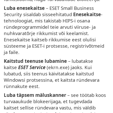
Luba enesekaitse
– ESET Small Business
Security sisaldab sisseehitatud
Enesekaitse
-
tehnoloogiat, mis takistab HIPS-i osana
ründeprogrammidel teie arvuti viiruse- ja
nuhkvaratõrje rikkumist või keelamist.
Enesekaitse kaitseb rikkumise eest olulisi
süsteeme ja ESET-i protsesse, registrivõtmeid
ja faile.
Kaitstud teenuse lubamine
– lubatakse
kaitse
ESET Service
(ekrn.exe) jaoks. Kui
lubatud, siis teenus käivitatakse kaitstud
Windowsi protsessina, et kaitsta ründevara
rünnakute eest.
Luba täpsem mäluskanner
– see töötab koos
turvaaukude blokeerijaga, et tugevdada
kaitset sellise ründevara vastu, mis väldib