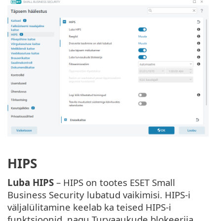
HIPS
Luba HIPS
– HIPS on tootes ESET Small
Business Security lubatud vaikimisi. HIPS-i
väljalülitamine keelab ka teised HIPS-i
funktsioonid, nagu Turvaaukude blokeerija.