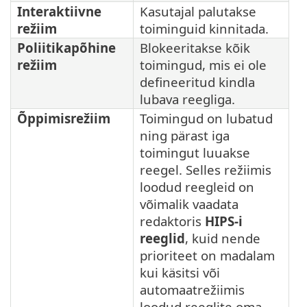
Interaktiivne
Kasutajal palutakse
režiim
toiminguid kinnitada.
Poliitikapõhine
Blokeeritakse kõik
režiim
toimingud, mis ei ole
defineeritud kindla
lubava reegliga.
Õppimisrežiim
Toimingud on lubatud
ning pärast iga
toimingut luuakse
reegel. Selles režiimis
loodud reegleid on
võimalik vaadata
redaktoris
HIPS-i
reeglid
, kuid nende
prioriteet on madalam
kui käsitsi või
automaatrežiimis
loodud reeglite oma.