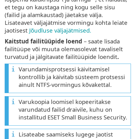
et tegu on kaustaga ning kogu selle sisu
(failid ja alamkaustad) jäetakse välja.
Lisateavet väljajätmise vormingu kohta leiate
jaotisest
Jõudluse väljajätmised.
Kaitstud failitüüpide loend
– saate lisada
failitüüpe või muuta olemasolevat tavaliselt
turvatud ja jälgitavate failitüüpide loendit
.
Varundamisprotsessi käivitamisel
kontrollib ja käivitab süsteem protsessi
ainult NTFS-vormingus kõvakettal.
Varukoopia loomisel kopeeritakse
varundatud failid draivile, kuhu on
installitud ESET Small Business Security.
Lisateabe saamiseks lugege jaotist