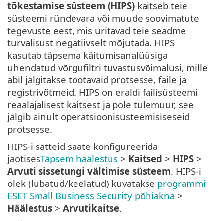
tõkestamise süsteem (HIPS)
kaitseb teie
süsteemi ründevara või muude soovimatute
tegevuste eest, mis üritavad teie seadme
turvalisust negatiivselt mõjutada. HIPS
kasutab täpsema käitumisanalüüsiga
ühendatud võrgufiltri tuvastusvõimalusi, mille
abil jälgitakse töötavaid protsesse, faile ja
registrivõtmeid. HIPS on eraldi failisüsteemi
reaalajalisest kaitsest ja pole tulemüür, see
jälgib ainult operatsioonisüsteemisiseseid
protsesse.
HIPS-i sätteid saate konfigureerida
jaotises
Täpsem häälestus
>
Kaitsed
>
HIPS
>
Arvuti sissetungi vältimise süsteem
. HIPS-i
olek (lubatud/keelatud) kuvatakse
programmi
ESET Small Business Security põhiakna
>
Häälestus
>
Arvutikaitse
.