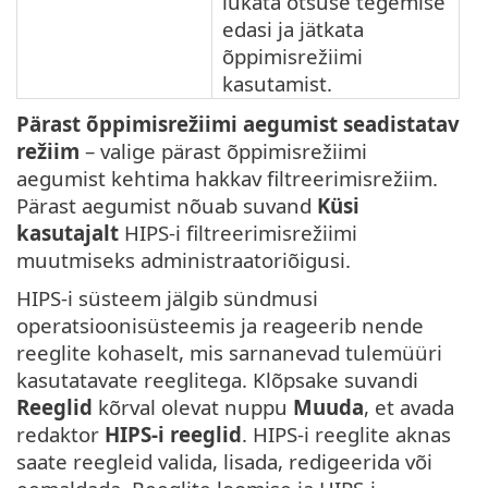
lükata otsuse tegemise
edasi ja jätkata
õppimisrežiimi
kasutamist.
Pärast õppimisrežiimi aegumist seadistatav
režiim
– valige pärast õppimisrežiimi
aegumist kehtima hakkav filtreerimisrežiim.
Pärast aegumist nõuab suvand
Küsi
kasutajalt
HIPS-i filtreerimisrežiimi
muutmiseks administraatoriõigusi.
HIPS-i süsteem jälgib sündmusi
operatsioonisüsteemis ja reageerib nende
reeglite kohaselt, mis sarnanevad tulemüüri
kasutatavate reeglitega. Klõpsake suvandi
Reeglid
kõrval olevat nuppu
Muuda
, et avada
redaktor
HIPS-i reeglid
. HIPS-i reeglite aknas
saate reegleid valida, lisada, redigeerida või