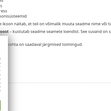
mi
ss
ress
oonisüsteemid
ne ikoon näitab, et teil on võimalik muuta seadme nime või t
loost
– kustutab seadme seamete loendist. See suvand on sa
tud.
übi kohta on saadaval järgmised toimingud.
er
d
de
h
y
y
e
o
s
e
e