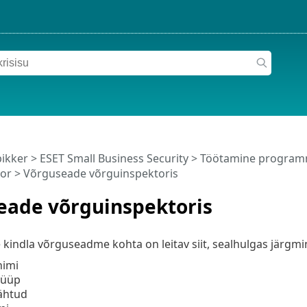
pikker
>
ESET Small Business Security
>
Töötamine programm
or
> Võrguseade võrguinspektoris
eade võrguinspektoris
kindla võrguseadme kohta on leitav siit, sealhulgas järgmi
imi
tüüp
ähtud