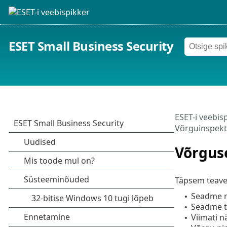
ESET Small Business Security
ESET-i veebis
Võrguinspekt
Võrgus
Täpsem teave 
Seadme n
•
Seadme 
•
Viimati n
•