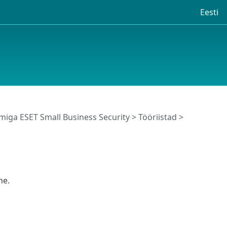
Eesti
iga ESET Small Business Security
>
Tööriistad
>
ne.