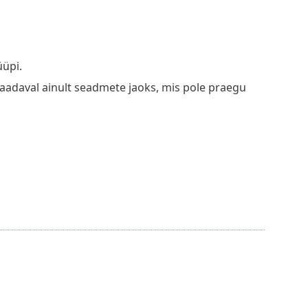
üüpi.
adaval ainult seadmete jaoks, mis pole praegu