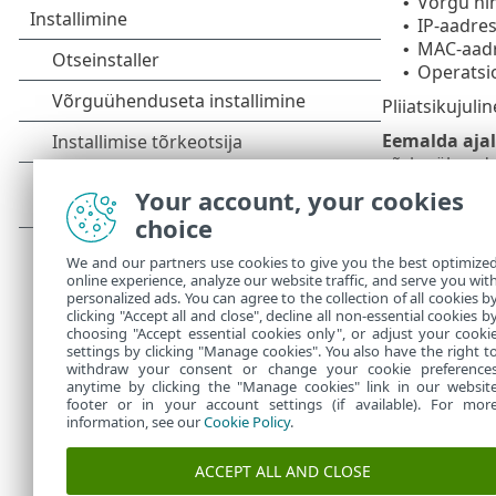
Võrgu ni
•
IP-aadre
•
MAC-aad
•
Operatsi
•
Pliiatsikujuli
Eemalda aja
võrku ühenda
Your account, your cookies
Iga seadmetü
choice
Marsruut
We and our partners use cookies to give you the best optimize
Võrgusea
online experience, analyze our website traffic, and serve you wit
personalized ads. You can agree to the collection of all cookies b
See seade
clicking "Accept all and close", decline all non-essential cookies b
choosing "Accept essential cookies only", or adjust your cooki
settings by clicking "Manage cookies". You also have the right t
withdraw your consent or change your cookie preference
anytime by clicking the "Manage cookies" link in our websit
footer or in your account settings (if available). For mor
information, see our
Cookie Policy
.
ACCEPT ALL AND CLOSE