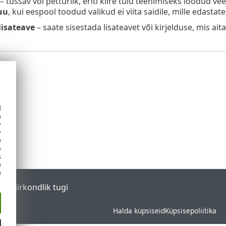
– tüssav või petturlik, eriti kiire tulu teenimiseks loodud vee
uu
, kui eespool toodud valikud ei viita saidile, mille edastate
isateave
– saate sisestada lisateavet või kirjelduse, mis ait
d
h
y
y
e
o
s
e
e
tal
Piirkondlik tugi
Halda küpsiseid
Küpsisepoliitika