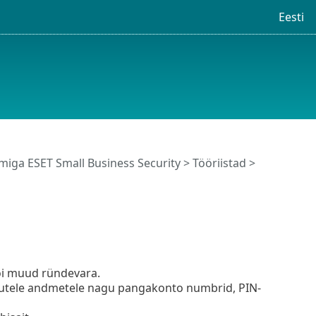
Eesti
iga ESET Small Business Security
>
Tööriistad
>
 või muud ründevara.
ikutele andmetele nagu pangakonto numbrid, PIN-