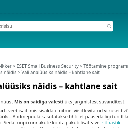
pikker
>
ESET Small Business Security
>
Töötamine programm
s näidis
> Vali analüüsiks näidis – kahtlane sait
alüüsiks näidis – kahtlane sait
enüüst
Mis on saidiga valesti
üks järgmistest suvanditest.
ud
– veebisait, mis sisaldab mitmel viisil levitatud viiruseid
üük
– Andmepüüki kasutatakse tihti, et pääseda ligi tundl
m. Seda tüüpi rünnakute kohta pakub lisateavet
sõnastik
.