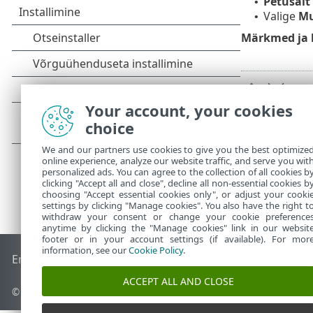
Petusait
•
Valige
M
•
Märkmed ja l
Your account, your cookies
choice
We and our partners use cookies to give you the best optimize
online experience, analyze our website traffic, and serve you wit
personalized ads. You can agree to the collection of all cookies b
clicking "Accept all and close", decline all non-essential cookies b
choosing "Accept essential cookies only", or adjust your cooki
settings by clicking "Manage cookies". You also have the right t
withdraw your consent or change your cookie preference
anytime by clicking the "Manage cookies" link in our websit
footer or in your account settings (if available). For mor
information, see our
Cookie Policy
.
End of Life
ESET-i teabebaas
ESET-i foorum
ESET Status Por
ACCEPT ALL AND CLOSE
© 1992 - 2026 ESET, spol. s r.o. – kõik õigused on kaitstud.