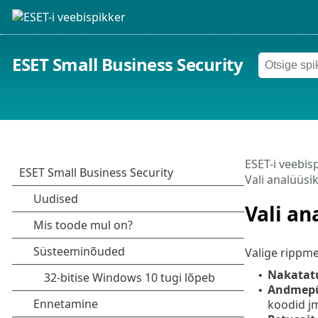
ESET Small Business Security
ESET-i veebis
Vali analüüsik
Vali an
Valige rippm
Nakatat
•
Andmep
•
koodid j