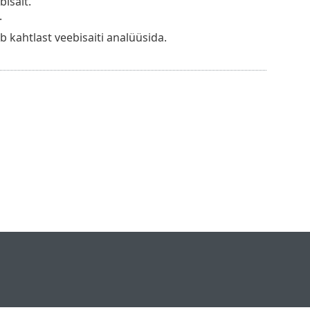
bisait.
.
ab kahtlast veebisaiti analüüsida.