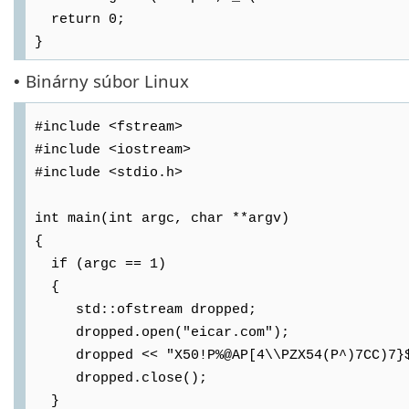
return 0;
}
Binárny súbor Linux
•
#include <fstream>
#include <iostream>
#include <stdio.h>
int main(int argc, char **argv)
{
if (argc == 1)
{
std::ofstream dropped;
dropped.open("eicar.com");
dropped << "X50!P%@AP[4\\PZX54(P^)7CC)7}$E
dropped.close();
}