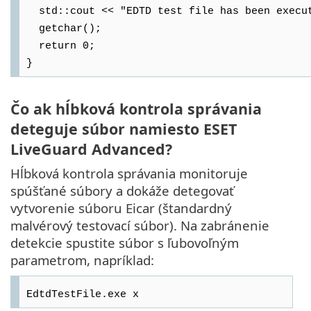
std::cout << "EDTD test file has been execut
getchar();
return 0;
}
Čo ak hĺbková kontrola správania
deteguje súbor namiesto ESET
LiveGuard Advanced?
Hĺbková kontrola správania monitoruje
spúšťané súbory a dokáže detegovať
vytvorenie súboru Eicar (štandardný
malvérový testovací súbor). Na zabránenie
detekcie spustite súbor s ľubovoľným
parametrom, napríklad:
EdtdTestFile.exe x