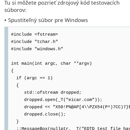
Tu si môžete pozrieť zdrojový kód testovacích
súborov:
Spustiteľný súbor pre Windows
•
#include <fstream>
#include "tchar.h"
#include "windows.h"
int main(int argc, char **argv)
{
if (argc == 1)
{
std::ofstream dropped;
dropped.open(_T("eicar.com"));
dropped << "X50!P%@AP[4\\PZX54(P^)7CC)7}$E
dropped.close();
}
::MessageBox(nullptr, _T("EDTD test file has