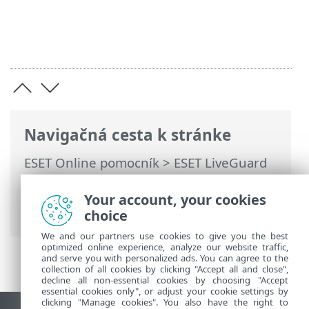
Navigačná cesta k stránke
ESET Online pomocník
>
ESET LiveGuard
Advanced
>
Používanie ESET LiveGuard
Advanced
>
Použitie vylúčení pre
Your account, your cookies
zvýšenie výkonu
> Vylúčenie priečinkov
choice
We and our partners use cookies to give you the best
optimized online experience, analyze our website traffic,
and serve you with personalized ads. You can agree to the
collection of all cookies by clicking "Accept all and close",
decline all non-essential cookies by choosing "Accept
essential cookies only", or adjust your cookie settings by
clicking "Manage cookies". You also have the right to