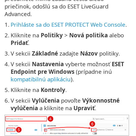
priečinok, odošlú sa do ESET LiveGuard
Advanced.
1.
Prihláste sa do ESET PROTECT Web Console
.
2.
Kliknite na
Politiky
>
Nová politika
alebo
Pridať
.
3.
V sekcii
Základné
zadajte
Názov
politiky.
4.
V sekcii
Nastavenia
vyberte možnosť
ESET
Endpoint pre Windows
(prípadne inú
kompatibilnú aplikáciu
).
5.
Kliknite na
Kontroly
.
6.
V sekcii
Vylúčenia
povoľte
Výkonnostné
vylúčenia
a kliknite na
Upraviť
.