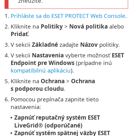
zneužité.
1.
Prihláste sa do ESET PROTECT Web Console
.
2.
Kliknite na
Politiky
>
Nová politika
alebo
Pridať
.
3.
V sekcii
Základné
zadajte
Názov
politiky.
4.
V sekcii
Nastavenia
vyberte možnosť
ESET
Endpoint pre Windows
(prípadne inú
kompatibilnú aplikáciu
).
5.
Kliknite na
Ochrana
>
Ochrana
s podporou cloudu
.
6.
Pomocou prepínača zapnite tieto
nastavenia:
Zapnúť reputačný systém ESET
•
LiveGrid® (odporúčané)
Zapnúť systém spätnej väzby ESET
•