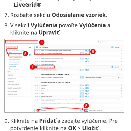
LiveGrid®
7.
Rozbaľte sekciu
Odosielanie vzoriek
.
8.
V sekcii
Vylúčenia
povoľte
Vylúčenia
a
kliknite na
Upraviť
.
9.
Kliknite na
Pridať
a zadajte vylúčenie. Pre
potvrdenie kliknite na
OK
>
Uložiť
.