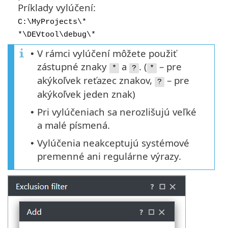
Príklady vylúčení:
C:\MyProjects\*
*\DEVtool\debug\*
V rámci vylúčení môžete použiť
•
zástupné znaky
a
. (
– pre
*
?
*
akýkoľvek reťazec znakov,
– pre
?
akýkoľvek jeden znak)
Pri vylúčeniach sa nerozlišujú veľké
•
a malé písmená.
Vylúčenia neakceptujú systémové
•
premenné ani regulárne výrazy.