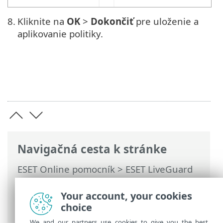
8.
Kliknite na
OK
>
Dokončiť
pre uloženie a
aplikovanie politiky.
Navigačná cesta k stránke
ESET Online pomocník
>
ESET LiveGuard
Advanced
>
Používanie ESET LiveGuard
Advanced
>
Použitie vylúčení pre
Your account, your cookies
zvýšenie výkonu
> Vylúčenie procesu
choice
We and our partners use cookies to give you the best