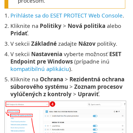
procesom.
1.
Prihláste sa do ESET PROTECT Web Console
.
2.
Kliknite na
Politiky
>
Nová politika
alebo
Pridať
.
3.
V sekcii
Základné
zadajte
Názov
politiky.
4.
V sekcii
Nastavenia
vyberte možnosť
ESET
Endpoint pre Windows
(prípadne inú
kompatibilnú aplikáciu
).
5.
Kliknite na
Ochrana
>
Rezidentná ochrana
súborového systému
>
Zoznam procesov
vylúčených z kontroly
>
Upraviť
.