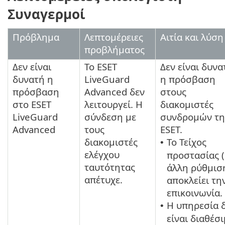
Συναγερμοί
Πρόβλημα
Λεπτομέρειες
Αιτία και λύση
προβλήματος
Δεν είναι
Το ESET
Δεν είναι δυνα
δυνατή η
LiveGuard
η πρόσβαση
πρόσβαση
Advanced δεν
στους
στο ESET
λειτουργεί. Η
διακομιστές
LiveGuard
σύνδεση με
συνδρομών τη
Advanced
τους
ESET.
διακομιστές
Το Τείχος
•
ελέγχου
προστασίας (
ταυτότητας
άλλη ρύθμισ
απέτυχε.
αποκλείει τη
επικοινωνία.
Η υπηρεσία 
•
είναι διαθέσ