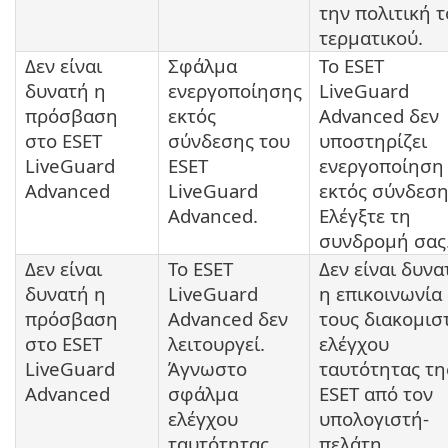
την πολιτική 
τερματικού.
Δεν είναι
Σφάλμα
Το ESET
δυνατή η
ενεργοποίησης
LiveGuard
πρόσβαση
εκτός
Advanced δεν
στο ESET
σύνδεσης του
υποστηρίζει
LiveGuard
ESET
ενεργοποίηση
Advanced
LiveGuard
εκτός σύνδεση
Advanced.
Ελέγξτε τη
συνδρομή σας
Δεν είναι
Το ESET
Δεν είναι δυνα
δυνατή η
LiveGuard
η επικοινωνία
πρόσβαση
Advanced δεν
τους διακομισ
στο ESET
λειτουργεί.
ελέγχου
LiveGuard
Άγνωστο
ταυτότητας τη
Advanced
σφάλμα
ESET από τον
ελέγχου
υπολογιστή-
ταυτότητας.
πελάτη.