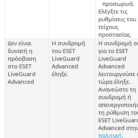
προσωρινά.
Ελέγξτε τις
ρυθμίσεις του
τείχους
προστασίας.
Δεν είναι
Η συνδρομή
Η συνδρομή σ
δυνατή η
του ESET
για το ESET
πρόσβαση
LiveGuard
LiveGuard
στο ESET
Advanced
Advanced
LiveGuard
έληξε.
λειτουργούσε 
Advanced
τώρα έληξε.
Ανανεώστε τη
συνδρομή ή
απενεργοποιή
τη ρύθμιση το
ESET LiveGuar
Advanced στη
πολιτική
.