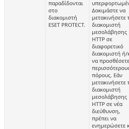
παραδίδονται
υπερφορτωμέν
στο
Δοκιμάστε να
διακομιστή
μετακινήσετε 
ESET PROTECT.
διακομιστή
μεσολάβησης
HTTP σε
διαφορετικό
διακομιστή ή/
να προσθέσετ
περισσότερου
πόρους. Εάν
μετακινήσετε 
διακομιστή
μεσολάβησης
HTTP σε νέα
διεύθυνση,
πρέπει να
ενημερώσετε 