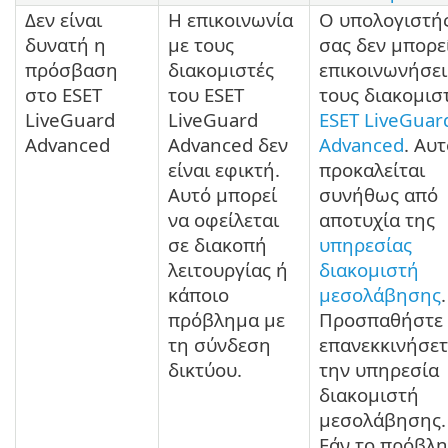
Δεν είναι
Η επικοινωνία
Ο υπολογιστή
δυνατή η
με τους
σας δεν μπορε
πρόσβαση
διακομιστές
επικοινωνήσει
στο ESET
του ESET
τους διακομισ
LiveGuard
LiveGuard
ESET LiveGuar
Advanced
Advanced δεν
Advanced
. Αυ
είναι εφικτή.
προκαλείται
Αυτό μπορεί
συνήθως από
να οφείλεται
αποτυχία της
σε διακοπή
υπηρεσίας
λειτουργίας ή
διακομιστή
κάποιο
μεσολάβησης
.
πρόβλημα με
Προσπαθήστε 
τη σύνδεση
επανεκκινήσετ
δικτύου.
την υπηρεσία
διακομιστή
μεσολάβησης.
Εάν το πρόβλ