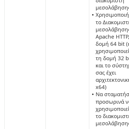
διακομιστή
μεσολάβηση
Χρησιμοποιή
•
το Διακομιστ
μεσολάβηση
Apache HTTP
δομή 64 bit (
χρησιμοποιε
τη δομή 32 b
και το σύστ
σας έχει
αρχιτεκτονικ
x64)
Να σταματήσ
•
προσωρινά ν
χρησιμοποιε
το διακομιστ
μεσολάβηση