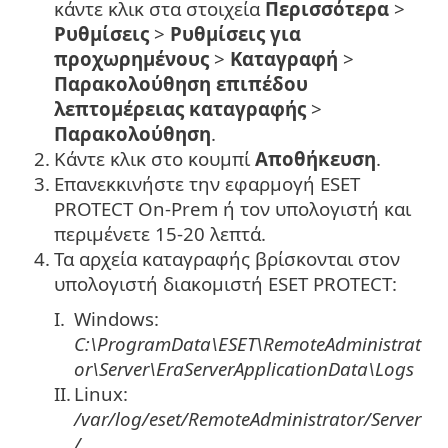
κάντε κλικ στα στοιχεία
Περισσότερα
>
Ρυθμίσεις
>
Ρυθμίσεις για
προχωρημένους
>
Καταγραφή
>
Παρακολούθηση επιπέδου
λεπτομέρειας καταγραφής
>
Παρακολούθηση
.
2.
Κάντε κλικ στο κουμπί
Αποθήκευση
.
3.
Επανεκκινήστε την εφαρμογή ESET
PROTECT On-Prem ή τον υπολογιστή και
περιμένετε 15-20 λεπτά.
4.
Τα αρχεία καταγραφής βρίσκονται στον
υπολογιστή διακομιστή ESET PROTECT:
I.
Windows:
C:\ProgramData\ESET\RemoteAdministrat
or\Server\EraServerApplicationData\Logs
II.
Linux:
/var/log/eset/RemoteAdministrator/Server
/