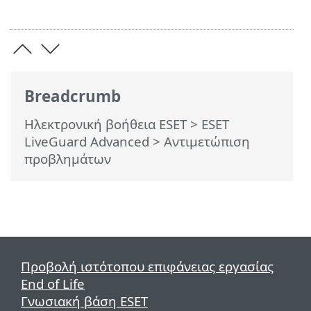
Breadcrumb
Ηλεκτρονική βοήθεια ESET
>
ESET
LiveGuard Advanced
>
Αντιμετώπιση
προβλημάτων
Προβολή ιστότοπου επιφάνειας εργασίας
End of Life
Γνωσιακή βάση ESET