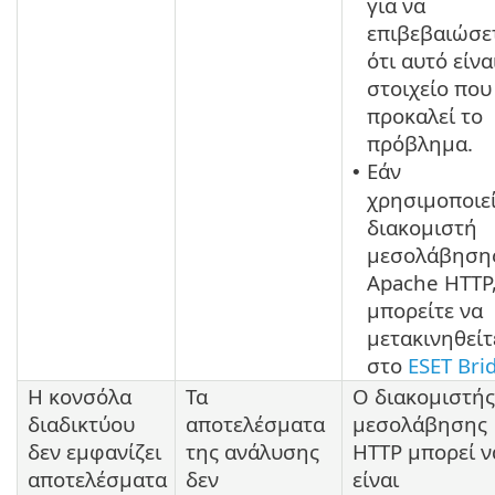
για να
επιβεβαιώσε
ότι αυτό είνα
στοιχείο που
προκαλεί το
πρόβλημα.
Εάν
•
χρησιμοποιε
διακομιστή
μεσολάβηση
Apache HTTP
μπορείτε να
μετακινηθείτ
στο
ESET Bri
Η κονσόλα
Τα
Ο διακομιστής
διαδικτύου
αποτελέσματα
μεσολάβησης
δεν εμφανίζει
της ανάλυσης
HTTP μπορεί ν
αποτελέσματα
δεν
είναι