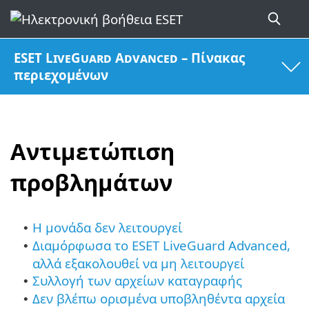
ESET LiveGuard Advanced – Πίνακας
περιεχομένων
Αντιμετώπιση
προβλημάτων
Η μονάδα δεν λειτουργεί
•
Διαμόρφωσα το ESET LiveGuard Advanced,
•
αλλά εξακολουθεί να μη λειτουργεί
Συλλογή των αρχείων καταγραφής
•
Δεν βλέπω ορισμένα υποβληθέντα αρχεία
•