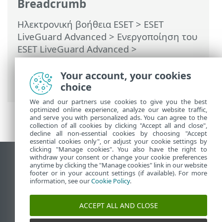
Breadcrumb
Ηλεκτρονική βοήθεια ESET
>
ESET
LiveGuard Advanced
>
Ενεργοποίηση του
ESET LiveGuard Advanced
>
Συγχρονισμός το ESET PROTECT On-Prem
με το ESET PROTECT Hub/ESET Business
Your account, your cookies
Account/ESET MSP Administrator
choice
We and our partners use cookies to give you the best
optimized online experience, analyze our website traffic,
and serve you with personalized ads. You can agree to the
collection of all cookies by clicking "Accept all and close",
decline all non-essential cookies by choosing "Accept
essential cookies only", or adjust your cookie settings by
clicking "Manage cookies". You also have the right to
withdraw your consent or change your cookie preferences
Προβολή ιστότοπου επιφάνειας εργασίας
anytime by clicking the "Manage cookies" link in our website
footer or in your account settings (if available). For more
End of Life
information, see our
Cookie Policy
.
Γνωσιακή βάση ESET
Ομάδα συζήτησης ESET
ACCEPT ALL AND CLOSE
ESET Status Portal