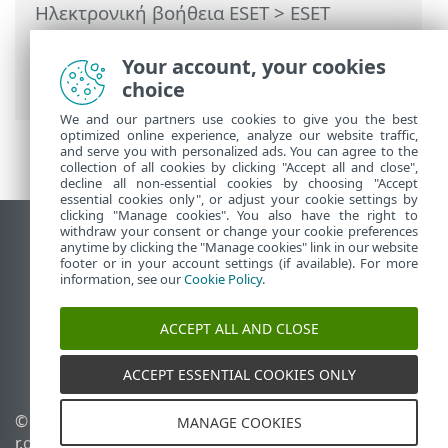
Ηλεκτρονική βοήθεια ESET
>
ESET
LiveGuard Advanced
>
Ρύθμιση
παραμέτρων της μονάδας ESET LiveGuard
Your account, your cookies
Advanced μέσω μιας πολιτικής
choice
We and our partners use cookies to give you the best
optimized online experience, analyze our website traffic,
and serve you with personalized ads. You can agree to the
collection of all cookies by clicking "Accept all and close",
decline all non-essential cookies by choosing "Accept
essential cookies only", or adjust your cookie settings by
clicking "Manage cookies". You also have the right to
withdraw your consent or change your cookie preferences
Προβολή ιστότοπου επιφάνειας εργασίας
anytime by clicking the "Manage cookies" link in our website
footer or in your account settings (if available). For more
End of Life
information, see our
Cookie Policy
.
Γνωσιακή βάση ESET
Ομάδα συζήτησης ESET
ACCEPT ALL AND CLOSE
ESET Status Portal
Τοπική υποστήριξη
ACCEPT ESSENTIAL COOKIES ONLY
© 1992 - 2026 ESET, spol. s
Διαχείριση cookies
MANAGE COOKIES
r.o. - Με την επιφύλαξη
Πολιτική cookie