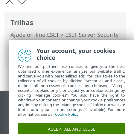
Trilhas
Ajuda on-line ESET
>
ESET Server Security
>
Usando o ESET Server Security
>
Ferramentas
>
Agenda
> Agenda -
Your account, your cookies
Adicionar tarefa
choice
We and our partners use cookies to give you the best
optimized online experience, analyze our website traffic,
and serve you with personalized ads. You can agree to the
collection of all cookies by clicking "Accept all and close",
decline all non-essential cookies by choosing "Accept
essential cookies only", or adjust your cookie settings by
clicking "Manage cookies". You also have the right to
withdraw your consent or change your cookie preferences
Ver site para desktop
anytime by clicking the "Manage cookies" link in our website
footer or in your account settings (if available). For more
End of Life
information, see our
Cookie Policy
.
Base de conhecimento ESET
Fórum ESET
ACCEPT ALL AND CLOSE
ESET Status Portal