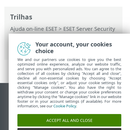
Trilhas
Ajuda on-line ESET
>
ESET Server Security
>
Usando o ESET Server Security
>
Ferramentas
>
Agenda
>
Agenda -
Your account, your cookies
Adicionar tarefa
> Tarefa ignorada
choice
We and our partners use cookies to give you the best
optimized online experience, analyze our website traffic,
and serve you with personalized ads. You can agree to the
collection of all cookies by clicking "Accept all and close",
decline all non-essential cookies by choosing "Accept
essential cookies only", or adjust your cookie settings by
clicking "Manage cookies". You also have the right to
withdraw your consent or change your cookie preferences
Ver site para desktop
anytime by clicking the "Manage cookies" link in our website
footer or in your account settings (if available). For more
End of Life
information, see our
Cookie Policy
.
Base de conhecimento ESET
Fórum ESET
ACCEPT ALL AND CLOSE
ESET Status Portal