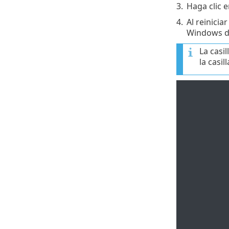
3.
Haga clic 
4.
Al reinicia
Windows del
La casi
la casil