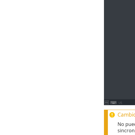
Cambio
No pued
sincron