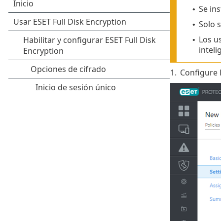
Se in
•
Solo 
•
Los u
•
inteli
1.
Configure l