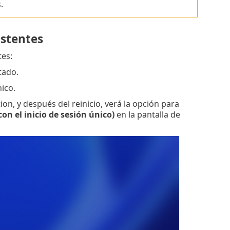
.
istentes
tes:
tado.
nico.
on, y después del reinicio, verá la opción para
on el inicio de sesión único)
en la pantalla de