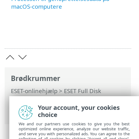
macOS-computere
Brødkrummer
ESET-onlinehjælp
>
ESET Full Disk
Encryption
>
Bruge ESET Full Disk
Encryption
>
Genoprettelse af kryptering
Your account, your cookies
> Genoprettelsesdata
choice
We and our partners use cookies to give you the best
optimized online experience, analyze our website traffic,
and serve you with personalized ads. You can agree to the
collection of all cookies by clicking "Accept all and close",