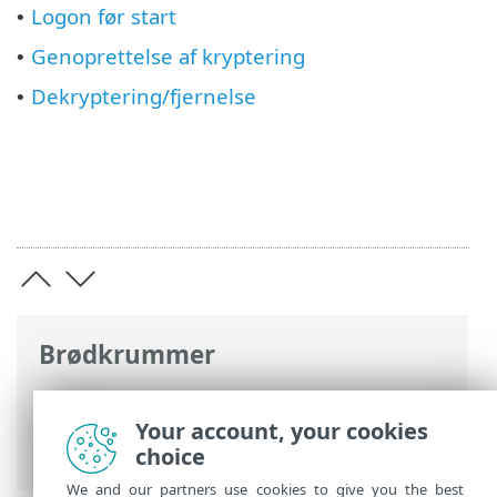
Logon før start
•
Genoprettelse af kryptering
•
Dekryptering/fjernelse
•
Brødkrummer
ESET-onlinehjælp
>
ESET Full Disk
Encryption
>
Bruge ESET Full Disk
Your account, your cookies
Encryption
choice
We and our partners use cookies to give you the best