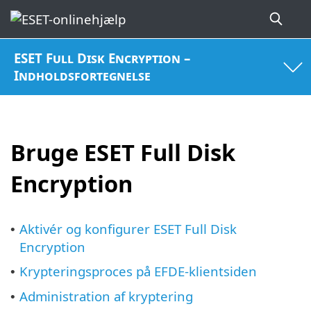
ESET Full Disk Encryption –
Indholdsfortegnelse
Bruge ESET Full Disk
Encryption
Aktivér og konfigurer ESET Full Disk
•
Encryption
Krypteringsproces på EFDE-klientsiden
•
Administration af kryptering
•