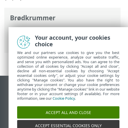
Brødkrummer
ESET-onlinehjælp
>
ESET Full Disk
Encryption
>
Bruge ESET Full Disk
Your account, your cookies
Encryption
> Genoprettelse af kryptering
choice
We and our partners use cookies to give you the best
optimized online experience, analyze our website traffic,
and serve you with personalized ads. You can agree to the
collection of all cookies by clicking "Accept all and close",
decline all non-essential cookies by choosing "Accept
essential cookies only", or adjust your cookie settings by
clicking "Manage cookies". You also have the right to
withdraw your consent or change your cookie preferences
Vis computerwebsted
anytime by clicking the "Manage cookies" link in our website
footer or in your account settings (if available). For more
End of Life
information, see our
Cookie Policy
.
ESET-vidensbase
ESET-forum
ACCEPT ALL AND CLOSE
ESET Status Portal
Regional support
ACCEPT ESSENTIAL COOKIES ONLY