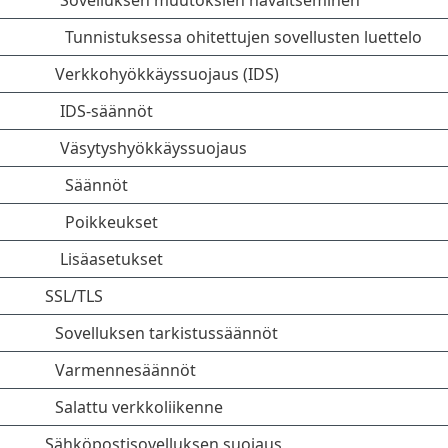
Sovelluksen muutoksien havaitseminen
Tunnistuksessa ohitettujen sovellusten luettelo
Verkkohyökkäyssuojaus (IDS)
IDS-säännöt
Väsytyshyökkäyssuojaus
Säännöt
Poikkeukset
Lisäasetukset
SSL/TLS
Sovelluksen tarkistussäännöt
Varmennesäännöt
Salattu verkkoliikenne
Sähköpostisovelluksen suojaus