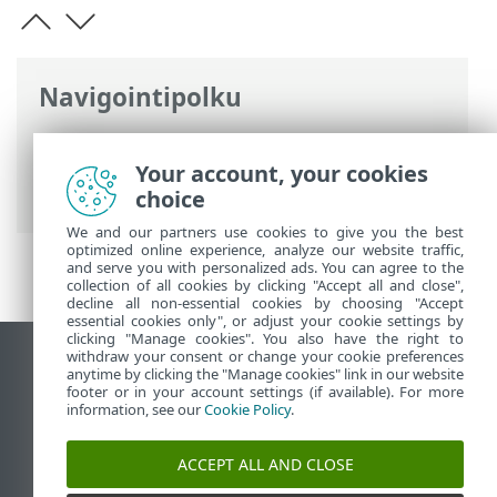
Navigointipolku
ESET-online-ohje
>
ESET Endpoint
Security
>
Lisäasetukset
>
Ilmoitukset
>
Your account, your cookies
Työpöytäilmoitukset
choice
We and our partners use cookies to give you the best
optimized online experience, analyze our website traffic,
and serve you with personalized ads. You can agree to the
collection of all cookies by clicking "Accept all and close",
decline all non-essential cookies by choosing "Accept
essential cookies only", or adjust your cookie settings by
clicking "Manage cookies". You also have the right to
withdraw your consent or change your cookie preferences
Näytä tietokonesivusto
anytime by clicking the "Manage cookies" link in our website
footer or in your account settings (if available). For more
End of Life
information, see our
Cookie Policy
.
ESET-tietämyskanta
ESET-foorumi
ACCEPT ALL AND CLOSE
ESET Status Portal