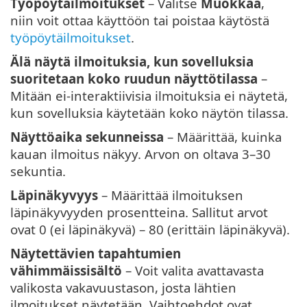
Työpöytäilmoitukset
– Valitse
Muokkaa
,
niin voit ottaa käyttöön tai poistaa käytöstä
työpöytäilmoitukset
.
Älä näytä ilmoituksia, kun sovelluksia
suoritetaan koko ruudun näyttötilassa
–
Mitään ei-interaktiivisia ilmoituksia ei näytetä,
kun sovelluksia käytetään koko näytön tilassa.
Näyttöaika sekunneissa
– Määrittää, kuinka
kauan ilmoitus näkyy. Arvon on oltava 3–30
sekuntia.
Läpinäkyvyys
– Määrittää ilmoituksen
läpinäkyvyyden prosentteina. Sallitut arvot
ovat 0 (ei läpinäkyvä) – 80 (erittäin läpinäkyvä).
Näytettävien tapahtumien
vähimmäissisältö
– Voit valita avattavasta
valikosta vakavuustason, josta lähtien
ilmoitukset näytetään. Vaihtoehdot ovat