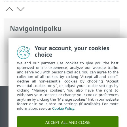
Navigointipolku
ESET-online-ohje
>
ESET Endpoint
Security
>
Lisäasetukset
>
Käyttöliittymä
Your account, your cookies
> Valintaikkunat > Vikasietotila
choice
We and our partners use cookies to give you the best
optimized online experience, analyze our website traffic,
and serve you with personalized ads. You can agree to the
collection of all cookies by clicking "Accept all and close",
decline all non-essential cookies by choosing "Accept
essential cookies only", or adjust your cookie settings by
clicking "Manage cookies". You also have the right to
withdraw your consent or change your cookie preferences
Näytä tietokonesivusto
anytime by clicking the "Manage cookies" link in our website
footer or in your account settings (if available). For more
End of Life
information, see our
Cookie Policy
.
ESET-tietämyskanta
ESET-foorumi
ACCEPT ALL AND CLOSE
ESET Status Portal