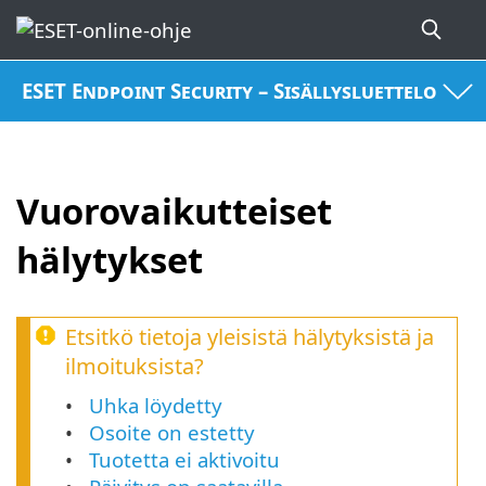
ESET Endpoint Security – Sisällysluettelo
Vuorovaikutteiset
hälytykset
Etsitkö tietoja yleisistä hälytyksistä ja
ilmoituksista?
Uhka löydetty
Osoite on estetty
Tuotetta ei aktivoitu