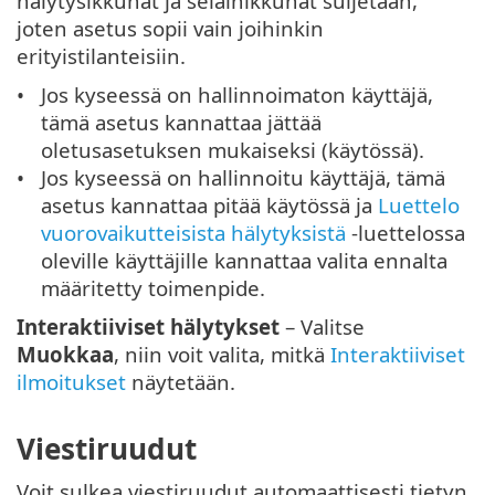
hälytysikkunat ja selainikkunat suljetaan,
joten asetus sopii vain joihinkin
erityistilanteisiin.
Jos kyseessä on hallinnoimaton käyttäjä,
tämä asetus kannattaa jättää
oletusasetuksen mukaiseksi (käytössä).
Jos kyseessä on hallinnoitu käyttäjä, tämä
asetus kannattaa pitää käytössä ja
Luettelo
vuorovaikutteisista hälytyksistä
-luettelossa
oleville käyttäjille kannattaa valita ennalta
määritetty toimenpide.
Interaktiiviset hälytykset
– Valitse
Muokkaa
, niin voit valita, mitkä
Interaktiiviset
ilmoitukset
näytetään.
Viestiruudut
Voit sulkea viestiruudut automaattisesti tietyn