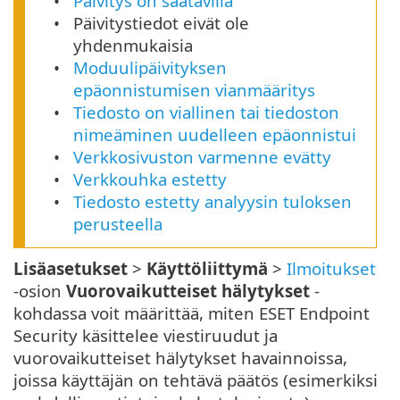
Päivitys on saatavilla
Päivitystiedot eivät ole
yhdenmukaisia
Moduulipäivityksen
epäonnistumisen vianmääritys
Tiedosto on viallinen tai tiedoston
nimeäminen uudelleen epäonnistui
Verkkosivuston varmenne evätty
Verkkouhka estetty
Tiedosto estetty analyysin tuloksen
perusteella
Lisäasetukset
>
Käyttöliittymä
>
Ilmoitukset
-osion
Vuorovaikutteiset hälytykset
-
kohdassa voit määrittää, miten ESET Endpoint
Security käsittelee viestiruudut ja
vuorovaikutteiset hälytykset havainnoissa,
joissa käyttäjän on tehtävä päätös (esimerkiksi