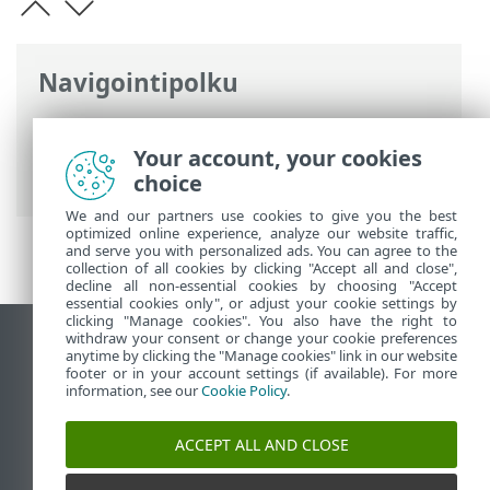
Navigointipolku
ESET-online-ohje
>
ESET Endpoint
Security
>
Lisäasetukset
>
Ilmoitukset
>
Your account, your cookies
Vuorovaikutteiset hälytykset
choice
We and our partners use cookies to give you the best
optimized online experience, analyze our website traffic,
and serve you with personalized ads. You can agree to the
collection of all cookies by clicking "Accept all and close",
decline all non-essential cookies by choosing "Accept
essential cookies only", or adjust your cookie settings by
clicking "Manage cookies". You also have the right to
withdraw your consent or change your cookie preferences
Näytä tietokonesivusto
anytime by clicking the "Manage cookies" link in our website
footer or in your account settings (if available). For more
End of Life
information, see our
Cookie Policy
.
ESET-tietämyskanta
ESET-foorumi
ACCEPT ALL AND CLOSE
ESET Status Portal
Alueellinen tuki