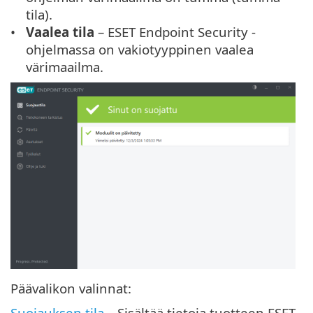
tila).
Vaalea tila
– ESET Endpoint Security -
ohjelmassa on vakiotyyppinen vaalea
värimaailma.
Päävalikon valinnat:
Suojauksen tila
– Sisältää tietoja tuotteen ESET