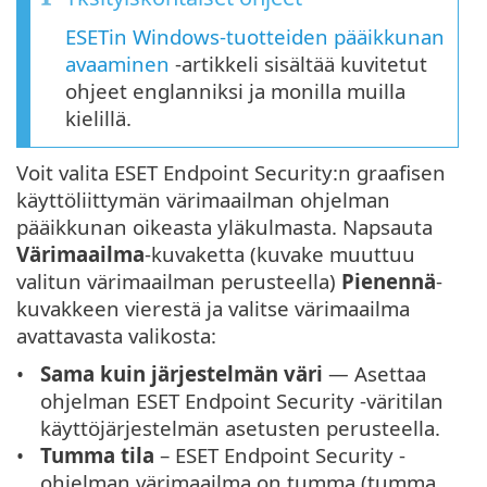
ESETin Windows-tuotteiden pääikkunan
avaaminen
-artikkeli sisältää kuvitetut
ohjeet englanniksi ja monilla muilla
kielillä.
Voit valita ESET Endpoint Security:n graafisen
käyttöliittymän värimaailman ohjelman
pääikkunan oikeasta yläkulmasta. Napsauta
Värimaailma
-kuvaketta (kuvake muuttuu
valitun värimaailman perusteella)
Pienennä
-
kuvakkeen vierestä ja valitse värimaailma
avattavasta valikosta:
Sama kuin järjestelmän väri
— Asettaa
ohjelman ESET Endpoint Security -väritilan
käyttöjärjestelmän asetusten perusteella.
Tumma tila
– ESET Endpoint Security -
ohjelman värimaailma on tumma (tumma