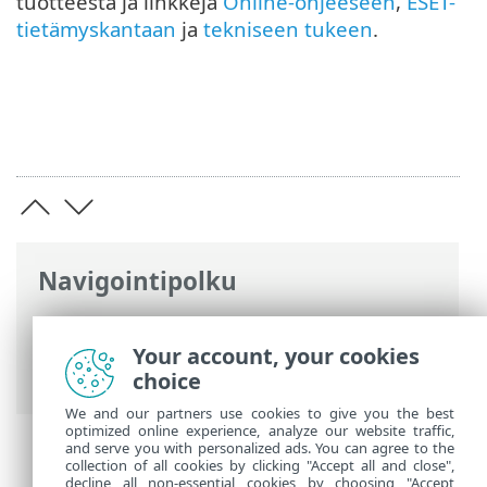
tuotteesta ja linkkejä
Online-ohjeeseen
,
ESET-
tietämyskantaan
ja
tekniseen tukeen
.
Navigointipolku
ESET-online-ohje
>
ESET Endpoint
Security
>
Tuotteen ESET Endpoint
Your account, your cookies
Security käyttäminen
choice
We and our partners use cookies to give you the best
optimized online experience, analyze our website traffic,
and serve you with personalized ads. You can agree to the
collection of all cookies by clicking "Accept all and close",
decline all non-essential cookies by choosing "Accept