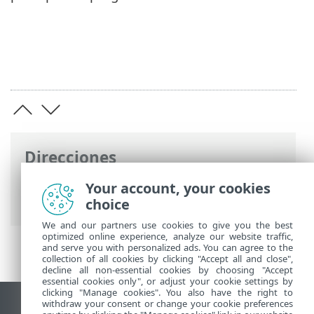
Direcciones
Ayuda en línea de ESET
>
ESET Endpoint
Your account, your cookies
Security
>
PREGUNTAS FRECUENTES
choice
We and our partners use cookies to give you the best
optimized online experience, analyze our website traffic,
and serve you with personalized ads. You can agree to the
collection of all cookies by clicking "Accept all and close",
decline all non-essential cookies by choosing "Accept
essential cookies only", or adjust your cookie settings by
clicking "Manage cookies". You also have the right to
withdraw your consent or change your cookie preferences
Ver sitio para ordenador