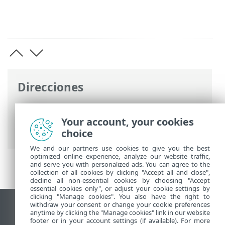
Direcciones
Ayuda en línea de ESET
>
ESET Endpoint
Security
>
Preguntas frecuentes
> Cómo
Your account, your cookies
configurar un Mirror
choice
We and our partners use cookies to give you the best
optimized online experience, analyze our website traffic,
and serve you with personalized ads. You can agree to the
collection of all cookies by clicking "Accept all and close",
decline all non-essential cookies by choosing "Accept
essential cookies only", or adjust your cookie settings by
clicking "Manage cookies". You also have the right to
withdraw your consent or change your cookie preferences
Ver sitio para ordenador
anytime by clicking the "Manage cookies" link in our website
footer or in your account settings (if available). For more
End of Life