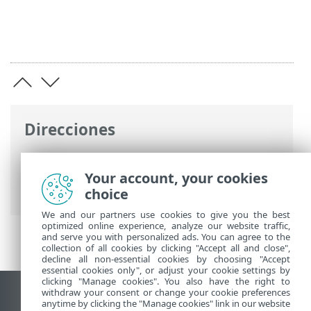
Direcciones
Ayuda en línea de ESET
>
ESET Endpoint
Security
>
Configuración avanzada
>
Your account, your cookies
Actualizaciones
> Mirror de actualización
choice
We and our partners use cookies to give you the best
optimized online experience, analyze our website traffic,
and serve you with personalized ads. You can agree to the
collection of all cookies by clicking "Accept all and close",
decline all non-essential cookies by choosing "Accept
essential cookies only", or adjust your cookie settings by
clicking "Manage cookies". You also have the right to
withdraw your consent or change your cookie preferences
Ver sitio para ordenador
anytime by clicking the "Manage cookies" link in our website