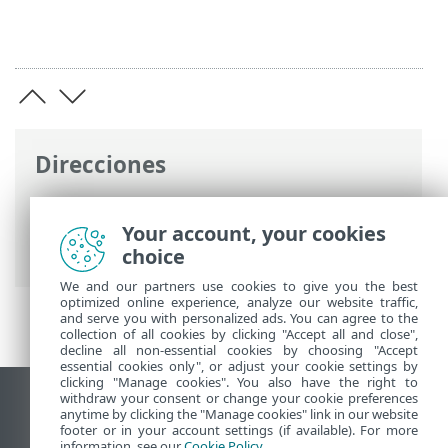
Direcciones
Ayuda en línea de ESET
>
ESET Endpoint
Security
>
Configuración avanzada
>
Your account, your cookies
Análisis de línea de comandos
choice
We and our partners use cookies to give you the best
optimized online experience, analyze our website traffic,
and serve you with personalized ads. You can agree to the
collection of all cookies by clicking "Accept all and close",
decline all non-essential cookies by choosing "Accept
essential cookies only", or adjust your cookie settings by
clicking "Manage cookies". You also have the right to
withdraw your consent or change your cookie preferences
Ver sitio para ordenador
anytime by clicking the "Manage cookies" link in our website
footer or in your account settings (if available). For more
End of Life
information, see our
Cookie Policy
.