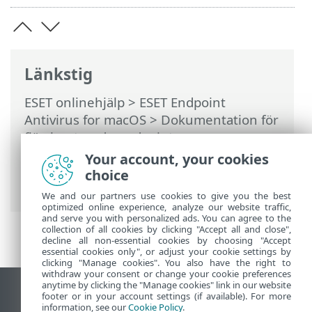
Länkstig
ESET onlinehjälp
>
ESET Endpoint
Antivirus for macOS
>
Dokumentation för
fjärrhanterade endpoints
>
Produktkonfiguration i ESET PROTECT On-
Your account, your cookies
Prem
> Webb och e-post >
choice
Webbåtkomstskydd
We and our partners use cookies to give you the best
optimized online experience, analyze our website traffic,
and serve you with personalized ads. You can agree to the
collection of all cookies by clicking "Accept all and close",
decline all non-essential cookies by choosing "Accept
essential cookies only", or adjust your cookie settings by
clicking "Manage cookies". You also have the right to
withdraw your consent or change your cookie preferences
anytime by clicking the "Manage cookies" link in our website
Visa skrivbords-webbplats
footer or in your account settings (if available). For more
information, see our
Cookie Policy
.