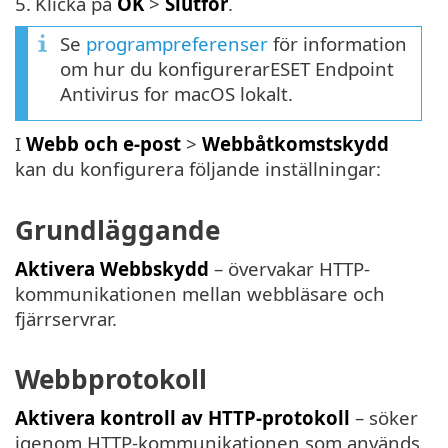
5.
Klicka på
OK
>
Slutför
.
Se
programpreferenser
för information
om hur du konfigurerarESET Endpoint
Antivirus for macOS lokalt.
I
Webb och e-post
>
Webbåtkomstskydd
kan du konfigurera följande inställningar:
Grundläggande
Aktivera Webbskydd
– övervakar HTTP-
kommunikationen mellan webbläsare och
fjärrservrar.
Webbprotokoll
Aktivera kontroll av HTTP-protokoll
– söker
igenom HTTP-kommunikationen som används