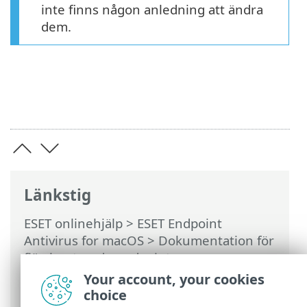
inte finns någon anledning att ändra
dem.
Länkstig
ESET onlinehjälp
>
ESET Endpoint
Antivirus for macOS
>
Dokumentation för
fjärrhanterade endpoints
>
Produktkonfiguration i ESET PROTECT On-
Your account, your cookies
Prem
>
Detekteringsmotor
>
choice