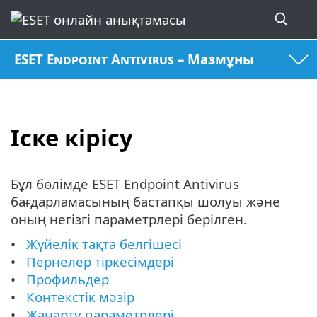
ESET Endpoint Antivirus – Мазмұны
Іске кірісу
Бұл бөлімде ESET Endpoint Antivirus
бағдарламасының бастапқы шолуы және
оның негізгі параметрлері берілген.
Жүйелік тақта белгішесі
Пернелер тіркесімдері
Профильдер
Контекстік мәзір
Жаңарту параметрлері