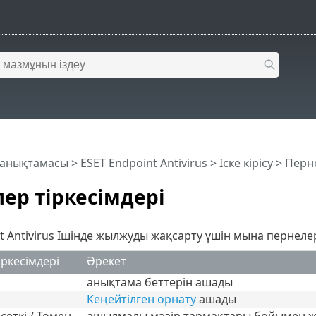
 анықтамасы
>
ESET Endpoint Antivirus
>
Іске кірісу
> Перне
ер тіркесімдері
t Antivirus Ішінде жылжуды жақсарту үшін мына пернеле
ркесімдері
Әрекет
анықтама беттерін ашады
Кеңейтілген орнату
ашады
еткі / Төмен
ашылмалы мәзір тармақтары бойымен 