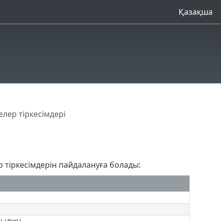
Қазақша
лер тіркесімдері
р тіркесімдерін пайдалануға болады:
жылжу