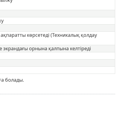
жу
қпаратты көрсетеді (Техникалық қолдау
е экрандағы орнына қалпына келтіреді
ға болады.