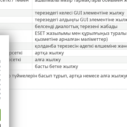
терезедегі келесі GUI элементіне жылжу
терезедегі алдыңғы GUI элементіне жыл
белсенді диалогтық терезені жабады
ESET жазылымы мен құрылғыңыз туралы а
қызметіне арналған мәліметтер)
қолданба терезесін әдепкі өлшеміне жән
қ көрсеткі
артқа жылжу
 көрсеткі
алға жылжу
d
басты бетке жылжу
h
y
інтуір түймелерін басып тұрып, артқа немесе алға жылжу
y
e
o
s
e
e