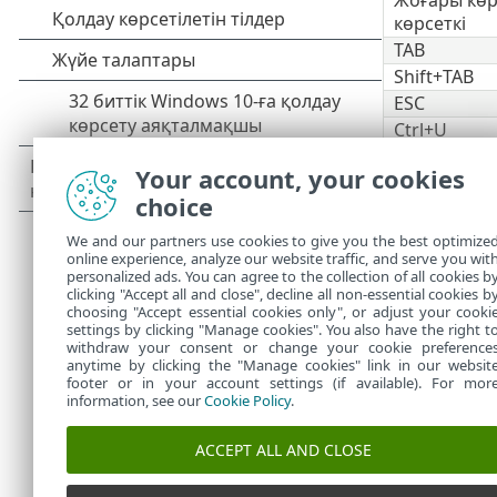
көрсеткі
TAB
Shift+TAB
ESC
Ctrl+U
Your account, your cookies
Ctrl+R
choice
ALT +Сол жа
ALT +Оң жақ
We and our partners use cookies to give you the best optimize
ALT+Home
online experience, analyze our website traffic, and serve you wit
personalized ads. You can agree to the collection of all cookies b
Сондай-ақ, т
clicking "Accept all and close", decline all non-essential cookies b
choosing "Accept essential cookies only", or adjust your cooki
settings by clicking "Manage cookies". You also have the right t
withdraw your consent or change your cookie preference
anytime by clicking the "Manage cookies" link in our websit
footer or in your account settings (if available). For mor
information, see our
Cookie Policy
.
ACCEPT ALL AND CLOSE