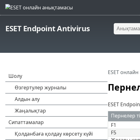
ESET Endpoint Antivirus
ESET онлайн
Пернел
ESET Endpoin
Пернелер ті
F1
F5
Жоғары көрс