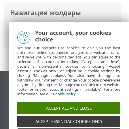
Навигация жолдары
ESET онлайн анықтамасы
>
ESET
Endpoint Antivirus
>
Іске кірісу
>
Your account, your cookies
Жүйелік тақта белгішесі
choice
We and our partners use cookies to give you the best
optimized online experience, analyze our website traffic,
and serve you with personalized ads. You can agree to the
collection of all cookies by clicking "Accept all and close",
decline all non-essential cookies by choosing "Accept
essential cookies only", or adjust your cookie settings by
clicking "Manage cookies". You also have the right to
withdraw your consent or change your cookie preferences
Жұмыс үстеліндегі сайтты қарау
anytime by clicking the "Manage cookies" link in our website
footer or in your account settings (if available). For more
End of Life
information, see our
Cookie Policy
.
ESET білім қоры
ESET форумы
ACCEPT ALL AND CLOSE
ESET Status Portal
Аймақтық қолдау
ACCEPT ESSENTIAL COOKIES ONLY