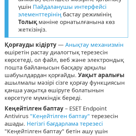
үшін
Пайдаланушы интерфейсі
элементтерінің
бастау режимінің
Толық
мәніне орнатылғанына көз
жеткізіңіз.
Қорғауды кідірту
—
Анықтау механизмін
өшіретін растау диалогтық терезесін
көрсетеді, ол файл, веб және электрондық
пошта байланысын басқару арқылы
шабуылдардан қорғайды.
Уақыт аралығы
ашылмалы мәзірі сізге қорғау функциясын
қанша уақытқа өшіруге болатынын
көрсетуге мүмкіндік береді.
Кеңейтілген баптау
– ESET Endpoint
Antivirus
"Кеңейтілген баптау"
терезесін
ашады.
Негізгі бағдарлама терезесі
"Кеңейтілген баптау" бетін ашу үшін