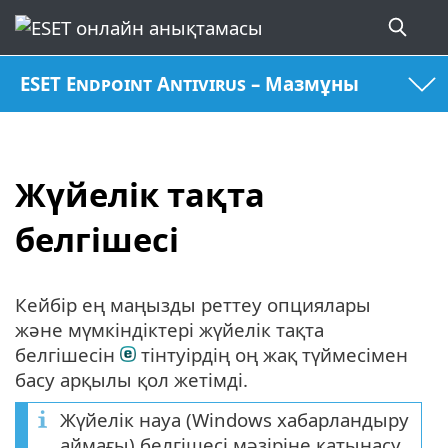
ESET Endpoint Antivirus – Мазмұны
Жүйелік тақта
белгішесі
Кейбір ең маңызды реттеу опциялары
және мүмкіндіктері жүйелік тақта
белгішесін
тінтуірдің оң жақ түймесімен
басу арқылы қол жетімді.
Жүйелік науа (Windows хабарландыру
аймағы) белгішесі мәзіріне қатынасу