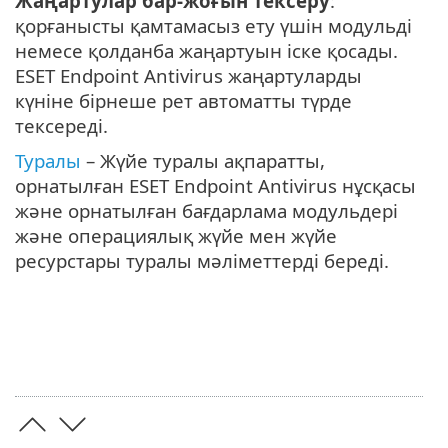
Жаңартулар бар-жоғын тексеру
:
қорғанысты қамтамасыз ету үшін модульді
немесе қолданба жаңартуын іске қосады.
ESET Endpoint Antivirus жаңартуларды
күніне бірнеше рет автоматты түрде
тексереді.
Туралы
– Жүйе туралы ақпаратты,
орнатылған ESET Endpoint Antivirus нұсқасы
және орнатылған бағдарлама модульдері
және операциялық жүйе мен жүйе
ресурстары туралы мәліметтерді береді.