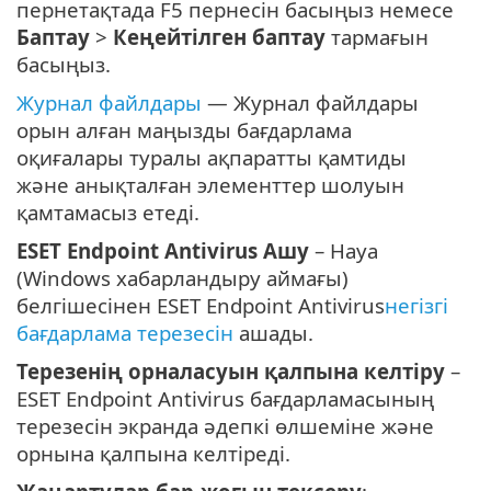
пернетақтада F5 пернесін басыңыз немесе
Баптау
>
Кеңейтілген баптау
тармағын
басыңыз.
Журнал файлдары
— Журнал файлдары
орын алған маңызды бағдарлама
оқиғалары туралы ақпаратты қамтиды
және анықталған элементтер шолуын
қамтамасыз етеді.
ESET Endpoint Antivirus Ашу
– Науа
(Windows хабарландыру аймағы)
белгішесінен ESET Endpoint Antivirus
негізгі
бағдарлама терезесін
ашады.
Терезенің орналасуын қалпына келтіру
–
ESET Endpoint Antivirus бағдарламасының
терезесін экранда әдепкі өлшеміне және
орнына қалпына келтіреді.