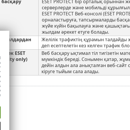
 басқару
ESET PROTECT бір орталық орыннан же
серверлерде және мобильді құрылғылар
ESET PROTECT Веб-консолі (ESET PROT
орналастыруға, тапсырмаларды басқару
жүйе күйін бақылауға және қашықтағы
жылдам әрекет етуге болады.
абуылдардан
Желілік трафиктің құрамын талдайды 
деп есептелетін кез келген трафик бл
у (тек ESET
Веб басқару ықтимал тіл тигізетін ма
d
curity only)
мүмкіндік береді. Сонымен қатар, жұм
h
дейін алдын ала анықталған веб-сайт 
y
кіруге тыйым сала алады.
y
e
o
s
e
e