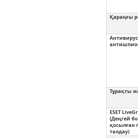
Қараңғы 
Антивирус
антишпио
Тұрақты ж
ESET LiveG
(Деңгей б
қосылған 
талдау)