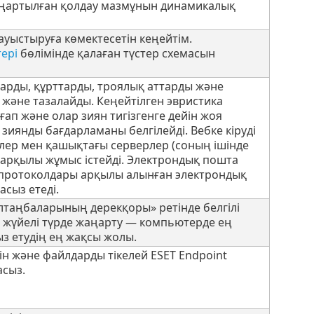
жаңартылған қолдау мазмұнын динамикалық
уыстыруға көмектесетін кеңейтім.
ері
бөлімінде қалаған түстер схемасын
старды, құрттарды, троялық аттарды және
 және тазалайды. Кеңейтілген эвристика
ғап және олар зиян тигізгенге дейін жоя
 зиянды бағдарламаны белгілейді. Вебке кіруді
лер мен қашықтағы серверлер (соның ішінде
арқылы жұмыс істейді. Электрондық пошта
) протоколдары арқылы алынған электрондық
сыз етеді.
лтаңбаларының дерекқоры» ретінде белгілі
 жүйелі түрде жаңарту — компьютерде ең
ыз етудің ең жақсы жолы.
йін және файлдарды тікелей ESET Endpoint
асыз.