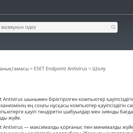
 анықтамасы
>
ESET Endpoint Antivirus
>
Шолу
t Antivirus шынымен біріктірілген компьютер қауіпсіздігі
ханизмінің ең соңғы нұсқасы компьютер қауіпсіздігін с
мпьютерге қауіп төндіретін шабуылдар мен зиянды бағд
лды жүйе.
t Antivirus — максималды қорғаныс пен минималды жүйе і