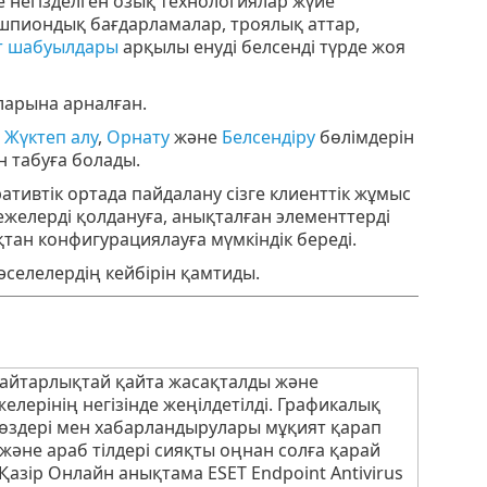
е негізделген озық технологиялар жүйе
 шпиондық бағдарламалар, троялық аттар,
т шабуылдары
арқылы енуді белсенді түрде жоя
яларына арналған.
а
Жүктеп алу
,
Орнату
және
Белсендіру
бөлімдерін
н табуға болады.
тивтік ортада пайдалану сізге клиенттік жұмыс
ежелерді қолдануға, анықталған элементтерді
тан конфигурациялауға мүмкіндік береді.
әселелердің кейбірін қамтиды.
 айтарлықтай қайта жасақталды және
лерінің негізінде жеңілдетілді. Графикалық
өздері мен хабарландырулары мұқият қарап
және араб тілдері сияқты оңнан солға қарай
Қазір Онлайн анықтама ESET Endpoint Antivirus