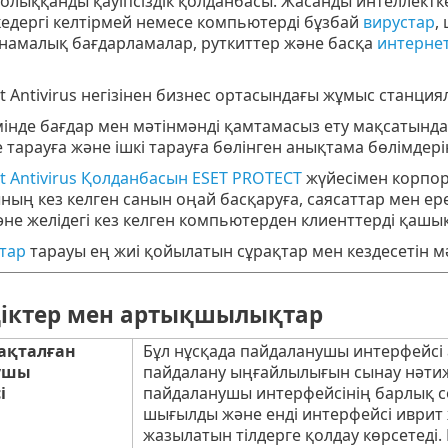
толыққанды қауіпсіздік қолданбасы. Жасанды интеллектк
 кедергі келтірмей немесе компьютерді бұзбай
вирустар
,
рнамалық бағдарламалар, руткиттер және басқа
интерне
t Antivirus негізінен бизнес ортасындағы жұмыс станци
інде бағдар мен мәтінмәнді қамтамасыз ету мақсатынд
 тарауға және ішкі тарауға бөлінген анықтама бөлімдері
t Antivirus Қолданбасын ESET PROTECT
жүйесімен корпора
ың кез келген санын оңай басқаруға, саясаттар мен ер
не желідегі кез келген компьютерден клиенттерді қашық
тар
тарауы ең жиі қойылатын сұрақтар мен кездесетін м
іктер мен артықшылықтар
ақталған
Бұл нұсқада пайдаланушы интерфейсі
ушы
пайдалану ыңғайлылығын сынау нәтиже
і
пайдаланушы интерфейсінің барлық с
шығылды және енді интерфейсі иврит 
жазылатын тілдерге қолдау көрсетеді. 