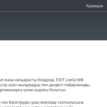
Қазақша
не жаңа көзқарасты білдіреді. ESET LiveGrid®
ақтау үшін жылдамдық пен дәлдікті пайдаланады.
арламаларға үнемі қырағы болатын
зін біріктірудің ұзақ мерзімді талпынысына