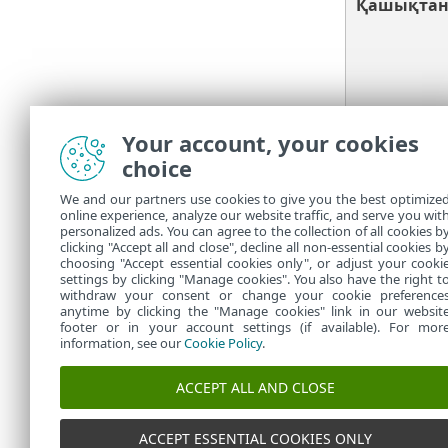
Қашықтан
Желілік ш
Your account, your cookies
қорғау
choice
Веб басқар
We and our partners use cookies to give you the best optimize
Endpoint Se
online experience, analyze our website traffic, and serve you wit
personalized ads. You can agree to the collection of all cookies b
clicking "Accept all and close", decline all non-essential cookies b
choosing "Accept essential cookies only", or adjust your cooki
settings by clicking "Manage cookies". You also have the right t
withdraw your consent or change your cookie preference
anytime by clicking the "Manage cookies" link in our websit
footer or in your account settings (if available). For mor
information, see our
Cookie Policy
.
ACCEPT ALL AND CLOSE
ACCEPT ESSENTIAL COOKIES ONLY