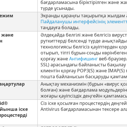
бағдарламасына біріктірілген және 
түрде ұсынады.
режим
Экранды қараңғы тақырыпқа жылдам а
Пайдаланушы интерфейсінің элементт
таңдауға болады.
 және
Әлдеқайда белгілі және белгісіз виру
н
руткиттерді белсенді түрде анықтайды
технологиясы белгісіз қауіптерден қор
отырып, тіпті бұрын-соңды көрінбеген
қорғау және
Антифишинг
веб-браузер
SSL) арасындағы байланысты бақылау 
клиентін қорғау POP3(S) және IMAP(S
пошта байланысын басқаруды қамтама
аңартулар
Анықтау механизмін (бұрын «вирус қо
болған) және бағдарлама модульдерін
жоғары қауіпсіздік деңгейін қамтамас
rid®
Сіз іске қосылған процестердің деңге
ойынша іске
Antivirus бағдарламасынан тексере ал
процестерді