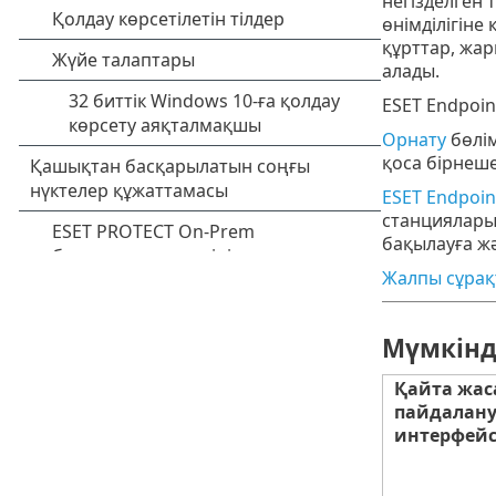
негізделген 
өнімділігіне
құрттар, жа
алады.
ESET Endpoin
Орнату
бөлім
қоса бірнеше
ESET Endpoin
станцияларын
бақылауға жә
Жалпы сұрақ
Мүмкінд
Қайта жас
пайдалан
интерфейс