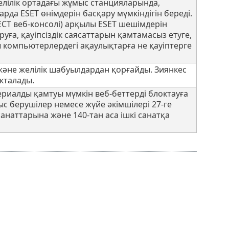
лілік ортадағы жұмыс станцияларында,
да ESET өнімдерін басқару мүмкіндігін береді.
ECT веб-консолі) арқылы ESET шешімдерін
ға, қауіпсіздік саясаттарын қамтамасыз етуге,
 компьютерлердегі ақаулықтарға не қауіптерге
және желілік шабуылдардан қорғайды. Зиянкес
окталады.
териалды қамтуы мүмкін веб-беттерді блоктауға
ыс берушілер немесе жүйе әкімшілері 27-ге
санаттарына және 140-тан аса ішкі санатқа