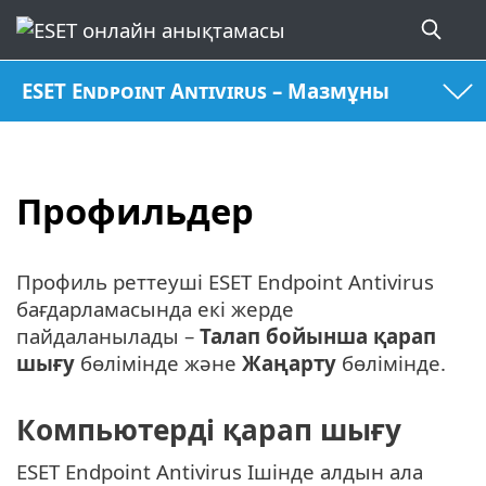
ESET Endpoint Antivirus – Мазмұны
Профильдер
Профиль реттеуші ESET Endpoint Antivirus
бағдарламасында екі жерде
пайдаланылады –
Талап бойынша қарап
шығу
бөлімінде және
Жаңарту
бөлімінде.
Компьютерді қарап шығу
ESET Endpoint Antivirus Ішінде алдын ала