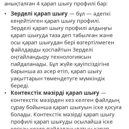
анықталған 4 қарап шығу профилі бар:
Зерделі қарап шығу
— бұл — әдепкі
кеңейтілген қарап шығу профилі.
Зерделі қарап шығу профилі алдыңғы
қарап шығуда таза деп табылған және
осы қарап шығудан бері өзгертілмеген
файлдарды қоспайтын Зерделі
оңтайландыру технологиясын
пайдаланады. Бұл жүйе қауіпсіздігіне
барынша аз әсер етіп, қарап шығу
уақыттарын төмендетуге мүмкіндік
береді.
Контекстік мәзірді қарап шығу
—
контекстік мәзірден кез келген файлдың
сұрау бойынша қарап шығуын іске қосуға
болады. Контекстік мәзірді қарап шығу
профилі қарап шығуды осылайша іске
қосқан кезде пайдаланылатын қарап