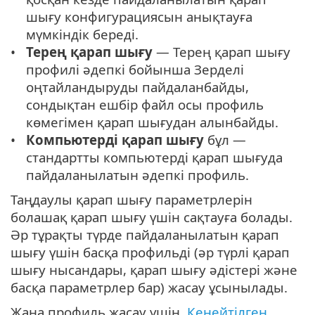
шығу конфигурациясын анықтауға
мүмкіндік береді.
Терең қарап шығу
— Терең қарап шығу
профилі әдепкі бойынша Зерделі
оңтайландыруды пайдаланбайды,
сондықтан ешбір файл осы профиль
көмегімен қарап шығудан алынбайды.
Компьютерді қарап шығу
бұл —
стандартты компьютерді қарап шығуда
пайдаланылатын әдепкі профиль.
Таңдаулы қарап шығу параметрлерін
болашақ қарап шығу үшін сақтауға болады.
Әр тұрақты түрде пайдаланылатын қарап
шығу үшін басқа профильді (әр түрлі қарап
шығу нысандары, қарап шығу әдістері және
басқа параметрлер бар) жасау ұсынылады.
Жаңа профиль жасау үшін,
Кеңейтілген