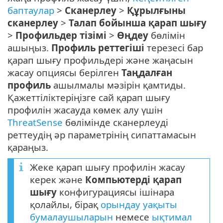
баптаулар
>
Сканерлеу
>
Құрылғыны
сканерлеу
>
Талап бойынша қарап шығу
>
Профильдер тізімі
>
Өңдеу
бөлімін
ашыңыз.
Профиль реттегіші
терезесі бар
қарап шығу профильдері және жаңасын
жасау опциясы берілген
Таңдалған
профиль
ашылмалы мәзірін қамтиды.
Қажеттіліктеріңізге сай қарап шығу
профилін жасауда көмек алу үшін
ThreatSense
бөлімінде сканерлеуді
реттеудің әр параметрінің сипаттамасын
қараңыз.
Жеке қарап шығу профилін жасау
керек және
Компьютерді қарап
шығу
конфигурациясы ішінара
қолайлы, бірақ
орындау уақыты
бумалаушыларын
немесе
ықтимал