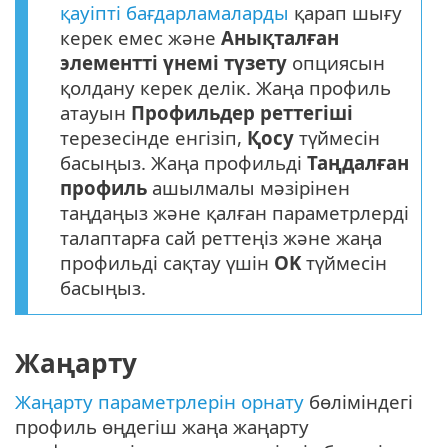
қауіпті бағдарламаларды
қарап шығу
керек емес және
Анықталған
элементті үнемі түзету
опциясын
қолдану керек делік. Жаңа профиль
атауын
Профильдер реттегіші
терезесінде енгізіп,
Қосу
түймесін
басыңыз. Жаңа профильді
Таңдалған
профиль
ашылмалы мәзірінен
таңдаңыз және қалған параметрлерді
талаптарға сай реттеңіз және жаңа
профильді сақтау үшін
OK
түймесін
басыңыз.
Жаңарту
Жаңарту параметрлерін орнату
бөліміндегі
профиль өңдегіш жаңа жаңарту