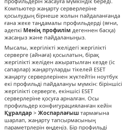
профильдерін жасауға мүмкіндік береді.
Компьютер жаңарту серверлеріне
қосылудың бірнеше жолын пайдаланғанда
ғана жеке таңдамалы профильдерді (яғни,
әдепкі
Менің профилім
дегеннен басқа)
жасаңыз және пайдаланыңыз.
Мысалы, жергілікті желідегі жергілікті
серверге (айнаға) қосылатын, бірақ
жергілікті желіден ажыратылған кезде (іс
сапарлар) жаңартуларды тікелей ESET
жаңарту серверлерінен жүктейтін ноутбук
екі профильді пайдалануы мүмкін: біріншісі
жергілікті серверге, екіншісі ESET
серверлеріне қосуға арналған. Осы
профильдер конфигурацияланған кейін
Құралдар
>
Жоспарлағыш
тармағына
шарлап, жаңарту тапсырмасының
параметрлерін өңдеңіз. Бір профильді