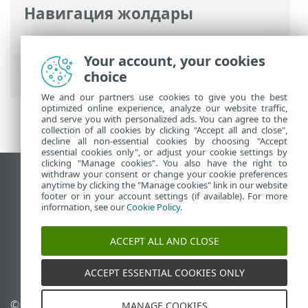
Навигация жолдары
ESET онлайн анықтамасы
>
ESET
Endpoint Antivirus
>
Іске кірісу
>
Your account, your cookies
Профильдер
choice
We and our partners use cookies to give you the best
optimized online experience, analyze our website traffic,
and serve you with personalized ads. You can agree to the
collection of all cookies by clicking "Accept all and close",
decline all non-essential cookies by choosing "Accept
essential cookies only", or adjust your cookie settings by
clicking "Manage cookies". You also have the right to
withdraw your consent or change your cookie preferences
Жұмыс үстеліндегі сайтты қарау
anytime by clicking the "Manage cookies" link in our website
footer or in your account settings (if available). For more
End of Life
information, see our
Cookie Policy
.
ESET білім қоры
ESET форумы
ACCEPT ALL AND CLOSE
ESET Status Portal
Аймақтық қолдау
ACCEPT ESSENTIAL COOKIES ONLY
© 1992 - 2026 ESET, spol. s
Cookie файлдарын
MANAGE COOKIES